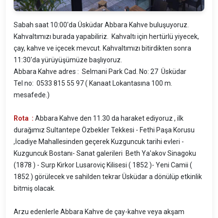
Sabah saat 10:00'da Üsküdar Abbara Kahve buluşuyoruz.
Kahvaltımızı burada yapabiliriz. Kahvaltı için hertürlü yiyecek,
çay, kahve ve içecek mevcut. Kahvaltımızı bitirdikten sonra
11:30'da yürüyüşümüze başlıyoruz.
Abbara Kahve adres : Selmani Park Cad. No: 27 Üsküdar
Tel no: 0533 815 55 97 ( Kanaat Lokantasına 100 m.
mesafede.)
Rota :
Abbara Kahve den 11.30 da haraket ediyoruz , ilk
durağımız Sultantepe Özbekler Tekkesi - Fethi Paşa Korusu
,İcadiye Mahallesinden geçerek Kuzguncuk tarihi evleri -
Kuzguncuk Bostanı- Sanat galerileri Beth Ya'akov Sinagoku
(1878 ) - Surp Kirkor Lusaroviç Kilisesi ( 1852 )- Yeni Camii (
1852 ) görülecek ve sahilden tekrar Üsküdar a dönülüp etkinlik
bitmiş olacak.
Arzu edenlerle Abbara Kahve de çay-kahve veya akşam