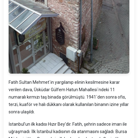
Fatih Sultan Mehmet`in yargılanıp elinin kesilmesine karar
verilen dava, Üsküdar Gülfem Hatun Mahallesi`ndeki 11
numaralı kırmızı taş binada görülmüştü. 1941`den sonra ofis,
terzi, kuaför ve halı dükkanı olarak kullanılan binanın izine yıllar
sonra ulaşıldı.
İstanbul’un ilk kadısı Hızır Bey’dir. Fatih, şehrin sadece imarı ile
uğraşmadı. İlk İstanbul kadısının da atanmasını sağladı. Bursa