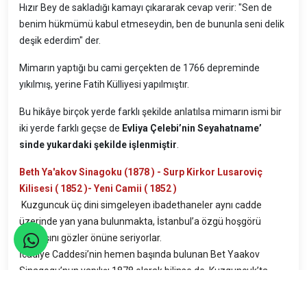
Hızır Bey de sakladığı kamayı çıkararak cevap verir: "Sen de
benim hükmümü kabul etmeseydin, ben de bununla seni delik
deşik ederdim" der.
Mimarın yaptığı bu cami gerçekten de 1766 depreminde
yıkılmış, yerine Fatih Külliyesi yapılmıştır.
Bu hikâye birçok yerde farklı şekilde anlatılsa mimarın ismi bir
iki yerde farklı geçse de
Evliya Çelebi’nin Seyahatname’
sinde yukardaki şekilde işlenmiştir
.
Beth Ya'akov Sinagoku (1878 ) - Surp Kirkor Lusaroviç
Kilisesi ( 1852 )- Yeni Camii ( 1852 )
Kuzguncuk üç dini simgeleyen ibadethaneler aynı cadde
üzerinde yan yana bulunmakta, İstanbul’a özgü hoşgörü
anlayışını gözler önüne seriyorlar.
İcadiye Caddesi’nin hemen başında bulunan Bet Yaakov
Sinagogu’nun yapılışı 1878 olarak bilinse de, Kuzguncuk’ta
Yahudi varlığı, İspanya’nın birleşmesiyle soykırıma uğrayan
Yahudilerin Osmanlı topraklarına ilk kez gelmeye başladığı