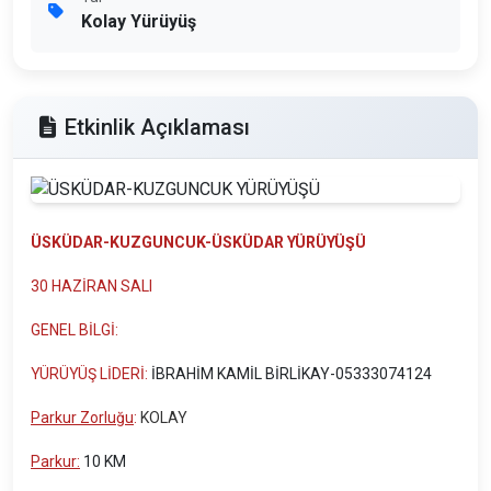
Kolay Yürüyüş
Etkinlik Açıklaması
ÜSKÜDAR-KUZGUNCUK-ÜSKÜDAR YÜRÜYÜŞÜ
30 HAZİRAN SALI
GENEL BİLGİ:
YÜRÜYÜŞ LİDERİ:
İBRAHİM KAMİL BİRLİKAY-05333074124
Parkur Zorluğu
:
KOLAY
Parkur:
10 KM