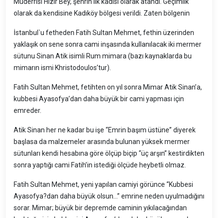
Müderrisi Hızır Bey, şehrin ilk kadısı olarak atandı. Geçimlik
olarak da kendisine Kadıköy bölgesi verildi. Zaten bölgenin
İstanbul`u fetheden Fatih Sultan Mehmet, fethin üzerinden
yaklaşık on sene sonra cami inşasında kullanılacak iki mermer
sütunu Sinan Atik isimli Rum mimara (bazı kaynaklarda bu
mimarın ismi Khristodoulos’tur).
Fatih Sultan Mehmet, fetihten on yıl sonra Mimar Atik Sinan’a,
kubbesi Ayasofya’dan daha büyük bir cami yapması için
emreder.
Atik Sinan her ne kadar bu işe “Emrin başım üstüne” diyerek
başlasa da malzemeler arasında bulunan yüksek mermer
sütunları kendi hesabına göre ölçüp biçip “üç arşın” kestirdikten
sonra yaptığı cami Fatih’in istediği ölçüde heybetli olmaz.
Fatih Sultan Mehmet, yeni yapılan camiyi görünce “Kubbesi
Ayasofya?dan daha büyük olsun...” emrine neden uyulmadığını
sorar. Mimar; büyük bir depremde caminin yıkılacağından