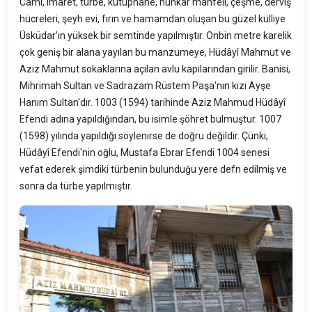
Cami, imaret, türbe, kütüphane, hünkâr mahfeli, çeşme, derviş
hücreleri, şeyh evi, fırın ve hamamdan oluşan bu güzel külliye
Üsküdar'ın yüksek bir semtinde yapılmıştır. Onbin metre karelik
çok geniş bir alana yayılan bu manzumeye, Hüdâyî Mahmut ve
Aziz Mahmut sokaklarına açılan avlu kapılarından girilir. Banisi,
Mihrimah Sultan ve Sadrazam Rüstem Paşa'nın kızı Ayşe
Hanım Sultan'dır. 1003 (1594) tarihinde Aziz Mahmud Hüdâyî
Efendi adına yapıldığından, bu isimle şöhret bulmuştur. 1007
(1598) yılında yapıldığı söylenirse de doğru değildir. Çünki,
Hüdâyî Efendi'nin oğlu, Mustafa Ebrar Efendi 1004 senesi
vefat ederek şimdiki türbenin bulunduğu yere defn edilmiş ve
sonra da türbe yapılmıştır.