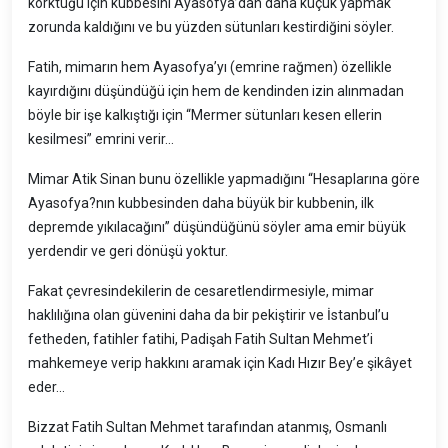
korktuğu için kubbesini Ayasofya’dan daha küçük yapmak
zorunda kaldığını ve bu yüzden sütunları kestirdiğini söyler.
Fatih, mimarın hem Ayasofya’yı (emrine rağmen) özellikle
kayırdığını düşündüğü için hem de kendinden izin alınmadan
böyle bir işe kalkıştığı için “Mermer sütunları kesen ellerin
kesilmesi” emrini verir...
Mimar Atik Sinan bunu özellikle yapmadığını “Hesaplarına göre
Ayasofya?nın kubbesinden daha büyük bir kubbenin, ilk
depremde yıkılacağını” düşündüğünü söyler ama emir büyük
yerdendir ve geri dönüşü yoktur.
Fakat çevresindekilerin de cesaretlendirmesiyle, mimar
haklılığına olan güvenini daha da bir pekiştirir ve İstanbul’u
fetheden, fatihler fatihi, Padişah Fatih Sultan Mehmet’i
mahkemeye verip hakkını aramak için Kadı Hızır Bey’e şikâyet
eder...
Bizzat Fatih Sultan Mehmet tarafından atanmış, Osmanlı