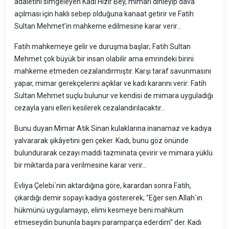
adaletini simgeleyen Kadı Hızır Bey, mimarı dinleyip dava
açılması için haklı sebep olduğuna kanaat getirir ve Fatih
Sultan Mehmet’in mahkeme edilmesine karar verir...
Fatih mahkemeye gelir ve duruşma başlar; Fatih Sultan
Mehmet çok büyük bir insan olabilir ama emrindeki birini
mahkeme etmeden cezalandırmıştır. Karşı taraf savunmasını
yapar, mimar gerekçelerini açıklar ve kadı kararını verir: Fatih
Sultan Mehmet suçlu bulunur ve kendisi de mimara uyguladığı
cezayla yani elleri kesilerek cezalandırılacaktır...
Bunu duyan Mimar Atik Sinan kulaklarına inanamaz ve kadıya
yalvararak şikâyetini geri çeker. Kadı, bunu göz önünde
bulundurarak cezayı maddi tazminata çevirir ve mimara yüklü
bir miktarda para verilmesine karar verir...
Evliya Çelebi`nin aktardığına göre, karardan sonra Fatih,
çıkardığı demir sopayı kadıya göstererek; "Eğer sen Allah`ın
hükmünü uygulamayıp, elimi kesmeye beni mahkum
etmeseydin bununla başını paramparça ederdim" der. Kadı