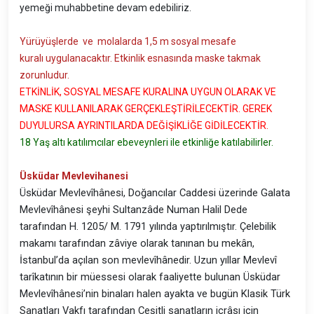
yemeği muhabbetine devam edebiliriz.
Yürüyüşlerde ve molalarda 1,5 m sosyal mesafe
kuralı uygulanacaktır. Etkinlik esnasında maske takmak
zorunludur.
ETKİNLİK, SOSYAL MESAFE KURALINA UYGUN OLARAK VE
MASKE KULLANILARAK GERÇEKLEŞTİRİLECEKTİR.
GEREK
DUYULURSA AYRINTILARDA DEĞİŞİKLİĞE GİDİLECEKTİR.
18 Yaş altı katılımcılar ebeveynleri ile etkinliğe katılabilirler.
Üsküdar Mevlevihanesi
Üsküdar Mevlevîhânesi, Doğancılar Caddesi üzerinde Galata
Mevlevîhânesi şeyhi Sultanzâde Numan Halil Dede
tarafından H. 1205/ M. 1791 yılında yaptırılmıştır. Çelebilik
makamı tarafından zâviye olarak tanınan bu mekân,
İstanbul’da açılan son mevlevîhânedir. Uzun yıllar Mevlevî
tarîkatının bir müessesi olarak faaliyette bulunan Üsküdar
Mevlevîhânesi’nin binaları halen ayakta ve bugün Klasik Türk
Sanatları Vakfı tarafından Çeşitli sanatların icrâsı için