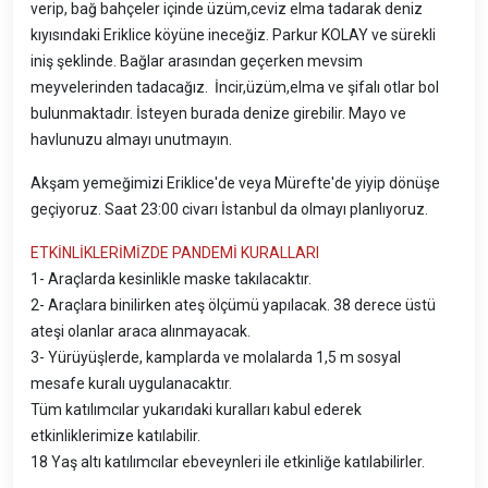
verip, bağ bahçeler içinde üzüm,ceviz elma tadarak deniz
kıyısındaki Eriklice köyüne ineceğiz. Parkur KOLAY ve sürekli
iniş şeklinde. Bağlar arasından geçerken mevsim
meyvelerinden tadacağız. İncir,üzüm,elma ve şifalı otlar bol
bulunmaktadır. İsteyen burada denize girebilir. Mayo ve
havlunuzu almayı unutmayın.
Akşam yemeğimizi Eriklice'de veya Mürefte'de yiyip dönüşe
geçiyoruz. Saat 23:00 civarı İstanbul da olmayı planlıyoruz.
ETKİNLİKLERİMİZDE PANDEMİ KURALLARI
1- Araçlarda kesinlikle maske takılacaktır.
2- Araçlara binilirken ateş ölçümü yapılacak. 38 derece üstü
ateşi olanlar araca alınmayacak.
3- Yürüyüşlerde, kamplarda ve molalarda 1,5 m sosyal
mesafe kuralı uygulanacaktır.
Tüm katılımcılar yukarıdaki kuralları kabul ederek
etkinliklerimize katılabilir.
18 Yaş altı katılımcılar ebeveynleri ile etkinliğe katılabilirler.