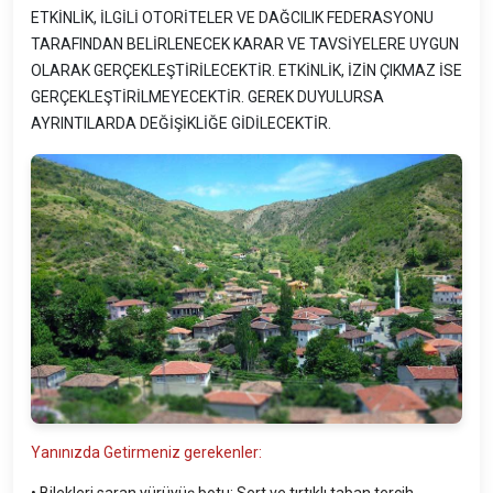
ETKİNLİK, İLGİLİ OTORİTELER VE DAĞCILIK FEDERASYONU
TARAFINDAN BELİRLENECEK KARAR VE TAVSİYELERE UYGUN
OLARAK GERÇEKLEŞTİRİLECEKTİR. ETKİNLİK, İZİN ÇIKMAZ İSE
GERÇEKLEŞTİRİLMEYECEKTİR. GEREK DUYULURSA
AYRINTILARDA DEĞİŞİKLİĞE GİDİLECEKTİR.
Yanınızda Getirmeniz gerekenler:
• Bilekleri saran yürüyüş botu: Sert ve tırtıklı taban tercih