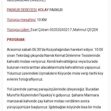
PARKUR DERECESİ:
KOLAY
PARKUR
Yürüyüş mesafesi:
10 KM
:
Yürüyüş Lideri
Esat Çoban-05353243217 ,Mahmut ÇEÇEN
PROGRAM:
Aracımız sabah 06:30'da Kozyatağından hareket ediyor. 10:00
civarı Tekirdağ çıkışında Namık Kemal Dinlenme Tesislerinde
kahvaltı molası veriyoruz. Kendi kahvaltılığınız veya burada
bulunan restoranttan alacaklarımızla kahvaltımızı yapıyoruz.
Yolumuz üzerindeki Uçmakdere Köyünde mola verip tarihi köy
evlerini fotoğraflıyoruz.
Yol üzerinde yamaç paraşütçülerinide izleyeceğiz. Buradan
Mürefte KöylerindenTepeköy'e gidiyoruz. Şahane Marmara
manzaralı kahvede çay kahve molası verdikten sonra
yürüyüşümüze başlıyoruz. İğdebağları köyünde kısa bir mola