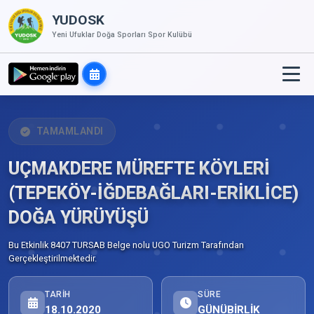
YUDOSK
Yeni Ufuklar Doğa Sporları Spor Kulübü
TAMAMLANDI
UÇMAKDERE MÜREFTE KÖYLERİ
(TEPEKÖY-İĞDEBAĞLARI-ERİKLİCE)
DOĞA YÜRÜYÜŞÜ
Bu Etkinlik 8407 TURSAB Belge nolu UGO Turizm Tarafından
Gerçekleştirilmektedir.
TARIH
SÜRE
18.10.2020
GÜNÜBİRLİK