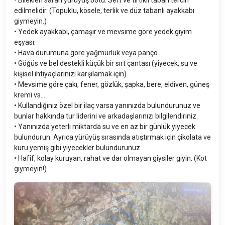
edilmelidir. (Topuklu, kösele, terlik ve düz tabanlı ayakkabı
giymeyin.)
• Yedek ayakkabı, çamaşır ve mevsime göre yedek giyim
eşyası.
• Hava durumuna göre yağmurluk veya panço.
• Göğüs ve bel destekli küçük bir sırt çantası (yiyecek, su ve
kişisel ihtiyaçlarınızı karşılamak için)
• Mevsime göre çakı, fener, gözlük, şapka, bere, eldiven, güneş
kremi vs…
• Kullandığınız özel bir ilaç varsa yanınızda bulundurunuz ve
bunlar hakkında tur liderini ve arkadaşlarınızı bilgilendiriniz.
• Yanınızda yeterli miktarda su ve en az bir günlük yiyecek
bulundurun. Ayrıca yürüyüş sırasında atıştırmak için çikolata ve
kuru yemiş gibi yiyecekler bulundurunuz.
• Hafif, kolay kuruyan, rahat ve dar olmayan giysiler giyin. (Kot
giymeyin!)