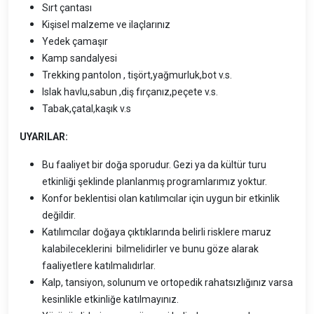
Sırt çantası
Kişisel malzeme ve ilaçlarınız
Yedek çamaşır
Kamp sandalyesi
Trekking pantolon , tişört,yağmurluk,bot v.s.
Islak havlu,sabun ,diş fırçanız,peçete v.s.
Tabak,çatal,kaşık v.s
UYARILAR:
Bu faaliyet bir doğa sporudur. Gezi ya da kültür turu
etkinliği şeklinde planlanmış programlarımız yoktur.
Konfor beklentisi olan katılımcılar için uygun bir etkinlik
değildir.
Katılımcılar doğaya çıktıklarında belirli risklere maruz
kalabileceklerini bilmelidirler ve bunu göze alarak
faaliyetlere katılmalıdırlar.
Kalp, tansiyon, solunum ve ortopedik rahatsızlığınız varsa
kesinlikle etkinliğe katılmayınız.