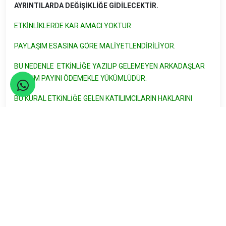
AYRINTILARDA DEĞİŞİKLİĞE GİDİLECEKTİR.
ETKİNLİKLERDE KAR AMACI YOKTUR.
PAYLAŞIM ESASINA GÖRE MALİYETLENDİRİLİYOR.
BU NEDENLE ETKİNLİĞE YAZILIP GELEMEYEN ARKADAŞLAR
KATILIM PAYINI ÖDEMEKLE YÜKÜMLÜDÜR.
BU KURAL ETKİNLİĞE GELEN KATILIMCILARIN HAKLARINI
KORUMAK ADINA UYGULANMAKTADIR.
ETKİNLİK PAYLAŞIM ÜCRETİNİN DERNEK ÜYELERİ 190 TL WEB
ÜYELERİ 210 TL CİVARI OLACAĞI TAHMİN EDİLMEKTEDİR.
Maliyete dahil olanlar:
Ulaşım
Sigorta
Acenta gideri