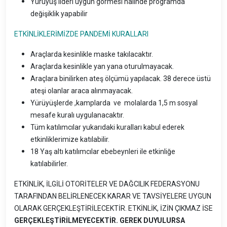
Yürüyüş lideri uygun görmesi halinde programda
değişiklik yapabilir
ETKİNLİKLERİMİZDE PANDEMİ KURALLARI
Araçlarda kesinlikle maske takılacaktır.
Araçlarda kesinlikle yan yana oturulmayacak.
Araçlara binilirken ateş ölçümü yapılacak. 38 derece üstü
ateşi olanlar araca alınmayacak.
Yürüyüşlerde ,kamplarda ve molalarda 1,5 m sosyal
mesafe kuralı uygulanacaktır.
Tüm katılımcılar yukarıdaki kuralları kabul ederek
etkinliklerimize katılabilir.
18 Yaş altı katılımcılar ebebeynleri ile etkinliğe
katılabilirler.
ETKİNLİK, İLGİLİ OTORİTELER VE DAĞCILIK FEDERASYONU
TARAFINDAN BELİRLENECEK KARAR VE TAVSİYELERE UYGUN
OLARAK GERÇEKLEŞTİRİLECEKTİR. ETKİNLİK, İZİN ÇIKMAZ İSE
GERÇEKLEŞTİRİLMEYECEKTİR. GEREK DUYULURSA