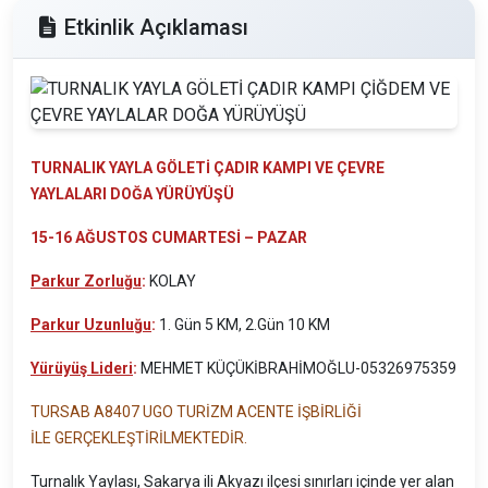
Etkinlik Açıklaması
TURNALIK YAYLA GÖLETİ ÇADIR KAMPI VE ÇEVRE
YAYLALARI DOĞA YÜRÜYÜŞÜ
15-16 AĞUSTOS CUMARTESİ – PAZAR
Parkur Zorluğu
:
KOLAY
Parkur Uzunluğu
:
1. Gün 5 KM, 2.Gün 10 KM
Yürüyüş Lideri
:
MEHMET KÜÇÜKİBRAHİMOĞLU-05326975359
TURSAB A8407 UGO TURİZM ACENTE İŞBİRLİĞİ
İLE GERÇEKLEŞTİRİLMEKTEDİR.
Turnalık Yaylası, Sakarya ili Akyazı ilçesi sınırları içinde yer alan