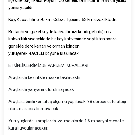
ilçesine bağlı kaldı. Köyün 150 senelik tarihi cami 1989 da yıkılıp
yenisi yapıldı.
Köy, Kocaeli iline 70 km, Gebze ilçesine 52 km uzaklıktadır.
Bu tarihi ve güzel köyde kahvaltımızı kendi getirdiğimiz
kahvaltılık yiyeceklerle bir köy kahvesinde yaptıktan sonra,
genelde dere kenarı ve orman içinden
yürüyerek
HACILLI
köyüne ulaşılacak.
ETKİNLİKLERİMİZDE PANDEMİ KURALLARI
Araçlarda kesinlikle maske takılacaktır.
Araçlarda yanyana oturulmayacak.
Araçlara binilirken ateş ölçümü yapılacak. 38 derece üstü ateşi
olanlar araca alınmayacak.
Yürüyüşlerde ,kamplarda ve molalarda 1,5 m sosyal mesafe
kuralı uygulanacaktır.