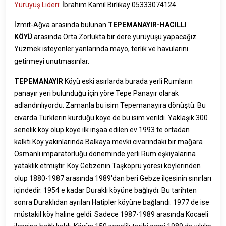
Yürüyüş Lideri
:
İbrahim Kamil Birlikay 05333074124
İzmit-Ağva arasında bulunan
TEPEMANAYIR-HACILLI
KÖYÜ
arasında Orta Zorlukta bir dere yürüyüşü yapacağız.
Yüzmek isteyenler yanlarında mayo, terlik ve havularını
getirmeyi unutmasınlar.
TEPEMANAYIR
Köyü eski asırlarda burada yerli Rumların
panayır yeri bulunduğu için yöre Tepe Panayır olarak
adlandırılıyordu. Zamanla bu isim Tepemanayıra dönüştü. Bu
civarda Türklerin kurduğu köye de bu isim verildi. Yaklaşık 300
senelik köy olup köye ilk inşaa edilen ev 1993 te ortadan
kalktı.Köy yakınlarında Balkaya mevki civarındaki bir mağara
Osmanlı imparatorluğu döneminde yerli Rum eşkiyalarına
yataklık etmiştir. Köy Gebzenin Taşköprü yöresi köylerinden
olup 1880-1987 arasında 1989'dan beri Gebze ilçesinin sınırları
içindedir. 1954 e kadar Duraklı köyüne bağlıydı. Bu tarihten
sonra Duraklıdan ayrılan Hatipler köyüne bağlandı. 1977 de ise
müstakil köy haline geldi. Sadece 1987-1989 arasında Kocaeli