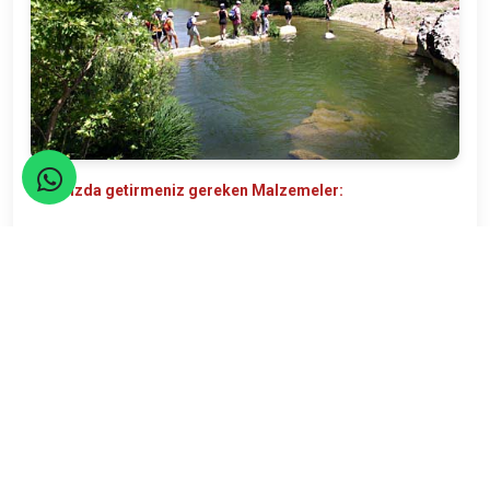
Yanınızda getirmeniz gereken Malzemeler:
Bileği saran bot, dere boyunca yürüyeceğimizden yedek
ayakkabı ve çorap,yedek kıyafet, su, fener, yağmurluk, düdük.
Yüzmek isteyenler şort, mayo, havlu, terlik almayı unutmasın.
Varsa kullandığınız ilaçlar ve özellikle de bu mevsimde alerjisi
olanlar için ve böcek sokmalarına karşı kullanabilecek ilaçlar,
güneş kremi vb.gibi.
NOT :
* Kilo - Kalp - Tansiyon hastaları için parkurlarımız
uygun değildir. Verilen mesafeler yaklaşık mesafelerdir.