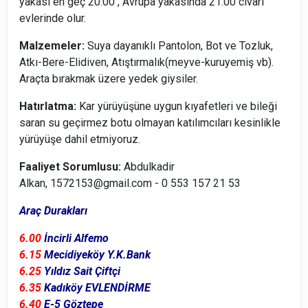
yakası en geç 20.00 , Avrupa yakasında 21.00 civarı
evlerinde olur.
Malzemeler:
Suya dayanıklı Pantolon, Bot ve Tozluk,
Atkı-Bere-Elidiven, Atıştırmalık(meyve-kuruyemiş vb).
Araçta bırakmak üzere yedek giysiler.
Hatırlatma:
Kar yürüyüşüne uygun kıyafetleri ve bileği
saran su geçirmez botu olmayan katılımcıları kesinlikle
yürüyüşe dahil etmiyoruz.
Faaliyet Sorumlusu:
Abdulkadir
Alkan, 1572153@gmail.com - 0 553 157 21 53
Araç Durakları
6.00
İncirli Alfemo
6.15
Mecidiyeköy Y.K.Bank
6.25
Yıldız Sait Çiftçi
6.35
Kadıköy EVLENDİRME
6.40
E-5 Göztepe