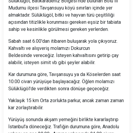
Sülüklügöl, Batıkaradeniz Bölgesi’nde bulunan Bolu ili
Mudurnu ilçesi Tavşansuyu köyü sınırları içinde yer
almaktadır. Sülüklügöl, bitki ve hayvan türü çeşitliliği
açısından titizlikle korunması gereken eşsiz bir tabiata
sahip ve kesinlikle görülmesi gereken yerlerden.
Sabah saat 6.00'dan itibaren buluşarak yola çıkıyoruz.
Kahvaltı ve alışveriş molamızı Dokurcun
Beldesinde vereceğiz. İsteyen kahvaltısını getirip çay
alabilir, isteyen simit vb gibi şeyler alabilir.
Kar durumuna göre, Tavşansuyu ya da Köselerden saat
10.00 civarı yürüyüşe başlayacağız. Öğlen molamızı
Sülüklügöl'de verdikten sonra dönüşe geçeceğiz.
Yaklaşık 15 km Orta zorlukta parkur, ancak zaman zaman
kar zorlaştırabilir.
Yürüyüş sonunda akşam yemeğini birlikte kararlaştırıp
İstanbul'a döneceğiz. Trafiğin durumuna göre, Anadolu