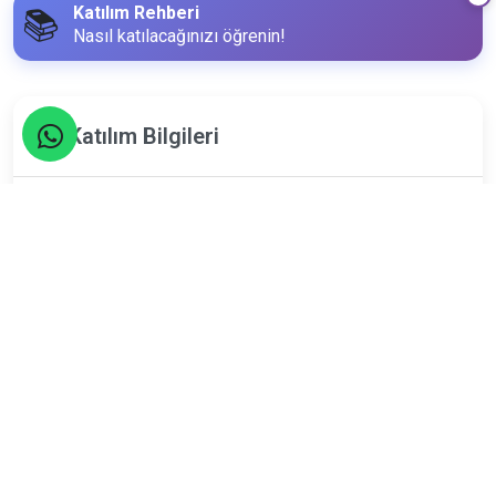
Katılım Rehberi
📚
Nasıl katılacağınızı öğrenin!
Katılım Bilgileri
7
Şubat
Pazar
Limit
Kalan
16
4
Kişi
Kişi