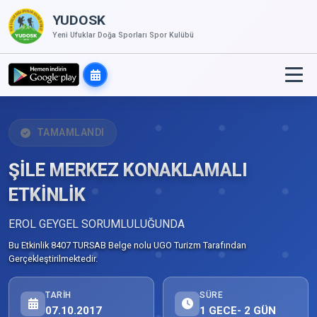
YUDOSK
Yeni Ufuklar Doğa Sporları Spor Kulübü
TAMAMLANDI
ŞİLE MERKEZ KONAKLAMALI
ETKİNLİK
EROL GEYGEL SORUMLULUĞUNDA
Bu Etkinlik 8407 TURSAB Belge nolu UGO Turizm Tarafından
Gerçekleştirilmektedir.
TARIH
SÜRE
07.10.2017
1 GECE- 2 GÜN