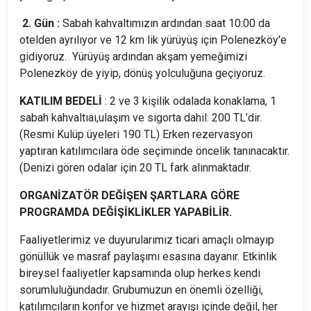
2. Gün :
Sabah kahvaltımızın ardından saat 10:00 da
otelden ayrılıyor ve 12 km lik yürüyüş için Polenezköy'e
gidiyoruz. Yürüyüş ardından akşam yemeğimizi
Polenezköy de yiyip, dönüş yolculuğuna geçiyoruz.
KATILIM BEDELİ
: 2 ve 3 kişilik odalada konaklama, 1
sabah kahvaltıaı,ulaşım ve sigorta dahil: 200 TL’dir.
(Resmi Kulüp üyeleri 190 TL) Erken rezervasyon
yaptıran katılımcılara öde seçiminde öncelik tanınacaktır.
(Denizi gören odalar için 20 TL fark alınmaktadır.
ORGANİZATÖR DEĞİŞEN ŞARTLARA GÖRE
PROGRAMDA DEĞİŞİKLİKLER YAPABİLİR.
Faaliyetlerimiz ve duyurularımız ticari amaçlı olmayıp
gönüllük ve masraf paylaşımı esasına dayanır. Etkinlik
bireysel faaliyetler kapsamında olup herkes kendi
sorumluluğundadır. Grubumuzun en önemli özelliği,
katılımcıların konfor ve hizmet arayışı içinde değil, her