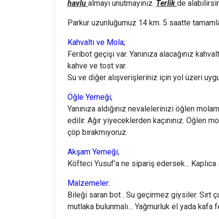
havlu
almayı unutmayınız.
Terlik
de alabilirs
Parkur uzunluğumuz 14 km. 5 saatte tamamla
Kahvaltı ve Mola;
Feribot geçişi var. Yanınıza alacağınız kahvalt
kahve ve tost var.
Su ve diğer alışverişleriniz için yol üzeri uy
Öğle Yemeği;
Yanınıza aldığınız nevalelerinizi öğlen mola
edilir. Ağır yiyeceklerden kaçınınız. Öğlen mo
çöp bırakmıyoruz.
Akşam Yemeği;
Köfteci Yusuf'a ne sipariş edersek... Kaplıca 
Malzemeler:
Bileği saran bot . Su geçirmez giysiler. Sırt 
mutlaka bulunmalı… Yağmurluk el yada kafa 