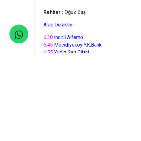
Rehber :
Oğuz Baş
Araç Durakları
6.30
İncirli Alfemo
6.45
Mecidiyeköy Y.K.Bank
6.55
Yıldız Sait Çiftçi
7.05
Kadıköy EVLENDİRME
7.10
E-5 Göztepe
7.15
E-5 Kozyatağı
E-5 üzeri Maltepe, Kartal v.s.
Lütfen 5 dakika önce durakta olunuz!
Seyahatler yasalara uygun şekilde TURSAB Ace