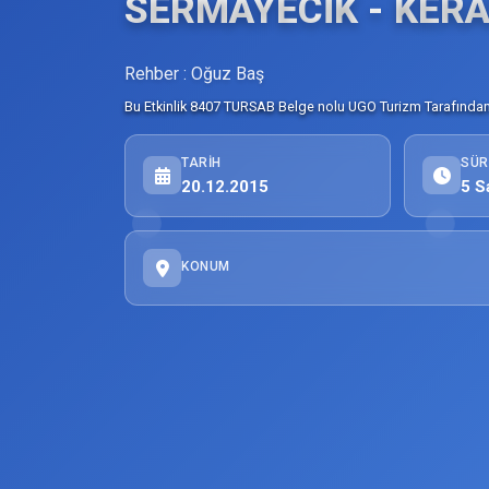
SERMAYECİK - KER
Rehber : Oğuz Baş
Bu Etkinlik 8407 TURSAB Belge nolu UGO Turizm Tarafından 
TARIH
SÜR
20.12.2015
5 S
KONUM