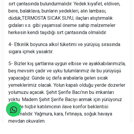
sırt çantasında bulundurmalıdır. Yedek kıyafet, eldiven,
bere, balaklava, bunların yedekleri, alın lambası,
düdük,TERMOSTA SICAK SUYU, ilaçları atıştırmalık
gıdaları v.s. gibi yaşamsal öneme sahip malzemeler
herkesin kendi taşıdığı sırt çantasında olmalıdır.
4- Etkinlik boyunca alkol tüketimi ve yürüyüş sırasında
sigara içmek yasaktır.
5- Bizler kış şartlarına uygun elbise ve ayakkabılarımızla,
beş mevsim çadır ve uyku tulumlarımız ile bu yürüyüşü
yapacağız. Günde üç defa arabalarla gelen sıcak
yemeklerimiz olacak. Yolun kapalı olduğu yerde dozerler
yolumuzu açacak. Şehit Şerife Bacı’nın bu imkanları
yoktu. Madem Şehit Şerife Bacıyı anmak için yürüyoruz
o halde hiçbir katılımcının ilave konfor beklentisi
olmamalıdır. Yağmura, kara, fırtınaya, soğuk havaya
meydan okuyalım.
Not: *Bu etkinlik katılımcı sayısı 15 kişiyi bulduğunda