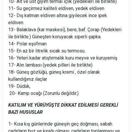
10- Alt ve üst giyim termal içlik (yedekleri ile birlikte)
11- Su geçirmez kaliteli eldiven, yedek eldiven
12- Dış katman eldiven altına giyilecek ince ipek
eldiven.
13- Balaklava (kar maskesi), bere, baf. Çorap (Yedekleri
ile birlikte.) Güneşten koruyacak siperli şapka.
14- Polar eşofman
15- En az bir litrelik sıcak su termosu.
16- Yeteri kadar atıştırmalık kuru meyve ve kuruyemiş
17- Alın lambası (yedek pilleri ile birlikte)
18- Güneş gözlüğü, güneş kremi , özel olarak
kullandığınız ilaçlar
19- Düdük,
20- Kamp ocağı (Zorunlu değildir.)
KATILIM VE YÜRÜYÜŞTE DİKKAT EDİLMESİ GEREKLİ
BAZI HUSUSLAR
1- Kısa kış günlerinde güneşin geç doğması, sabah
çadırların buz ve kırağı olması, çadırların toplanması ve