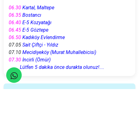
06.30
Kartal, Maltepe
06.35
Bostancı
06.40
E-5 Kozyatağı
06.45
E-5 Göztepe
06.50
Kadıköy Evlendirme
07.05
Sait Çiftçi - Yıldız
07.10
Mecidiyeköy (Murat Muhallebicisi)
07.30
İncirli (Ömür)
Lütfen 5 dakika önce durakta olunuz!....
Seyahatler yasalara uygun şekilde TURSAB Acentaları
tarafından organize edilmektedir.
Katılım Rehberi
📚
Nasıl katılacağınızı öğrenin!