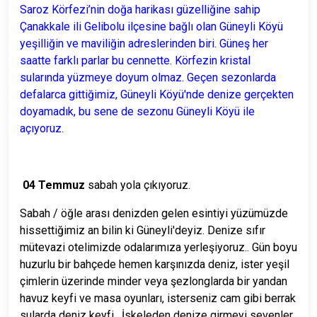
Saroz Körfezi’nin doğa harikası güzelliğine sahip
Çanakkale ili Gelibolu ilçesine bağlı olan Güneyli Köyü
yeşilliğin ve maviliğin adreslerinden biri. Güneş her
saatte farklı parlar bu cennette. Körfezin kristal
sularında yüzmeye doyum olmaz. Geçen sezonlarda
defalarca gittiğimiz, Güneyli Köyü'nde denize gerçekten
doyamadık, bu sene de sezonu Güneyli Köyü ile
açıyoruz.
04 Temmuz
sabah yola çıkıyoruz.
Sabah / öğle arası denizden gelen esintiyi yüzümüzde
hissettiğimiz an bilin ki Güneyli'deyiz. Denize sıfır
mütevazi otelimizde odalarımıza yerleşiyoruz.. Gün boyu
huzurlu bir bahçede hemen karşınızda deniz, ister yeşil
çimlerin üzerinde minder veya şezlonglarda bir yandan
havuz keyfi ve masa oyunları, isterseniz cam gibi berrak
sularda deniz keyfi. İskeleden denize girmeyi sevenler