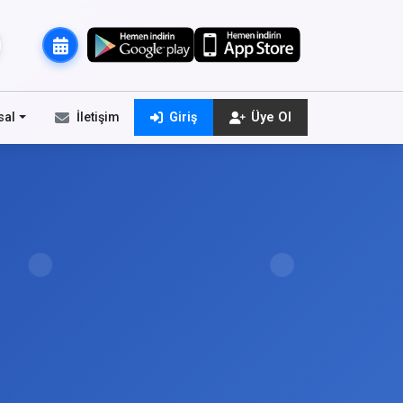
sal
İletişim
Giriş
Üye Ol