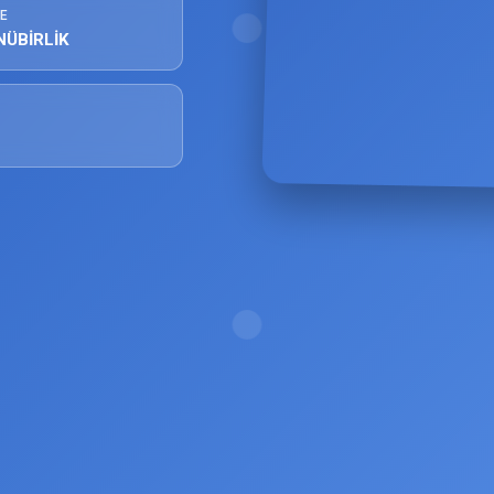
E
NÜBİRLİK