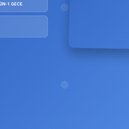
ÜN-1 GECE