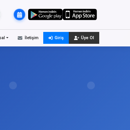
sal
İletişim
Giriş
Üye Ol