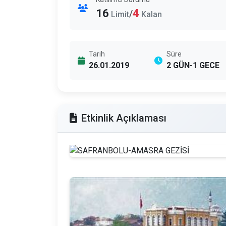
16
4
/
Limit
Kalan
Tarih
Süre
26.01.2019
2 GÜN-1 GECE
Etkinlik Açıklaması