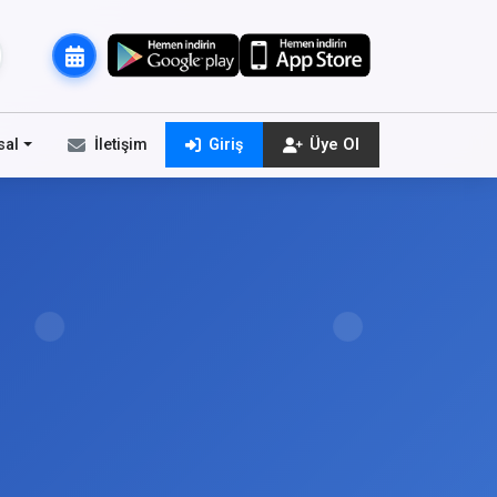
sal
İletişim
Giriş
Üye Ol