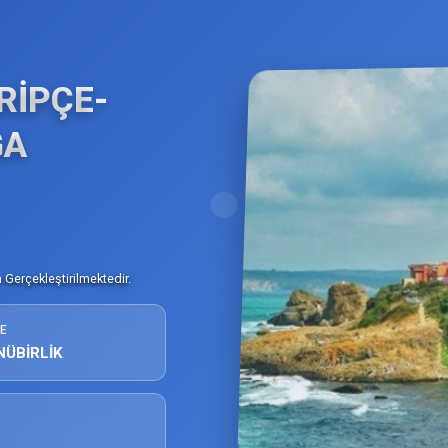
RİPÇE-
ĞA
Gerçekleştirilmektedir.
E
NÜBİRLİK