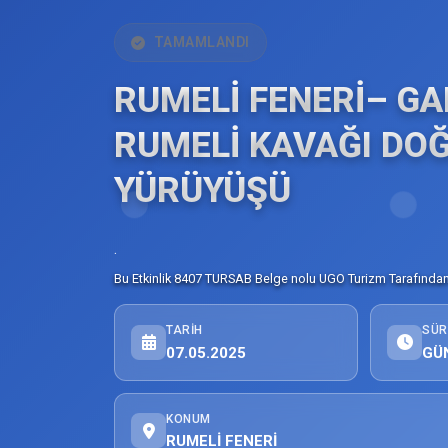
TAMAMLANDI
RUMELİ FENERİ– GA
RUMELİ KAVAĞI DO
YÜRÜYÜŞÜ
.
Bu Etkinlik 8407 TURSAB Belge nolu UGO Turizm Tarafından 
TARIH
SÜR
07.05.2025
GÜ
KONUM
RUMELİ FENERİ