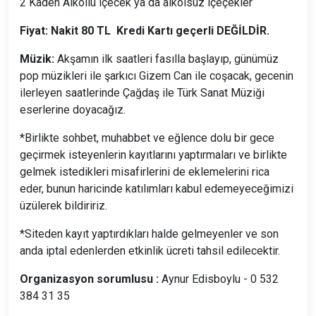
2 Kadeh Alkollü içecek ya da alkolsüz içeçekler
Fiyat: Nakit 80 TL Kredi Kartı geçerli DEĞİLDİR.
Müzik:
Akşamın ilk saatleri fasılla başlayıp, günümüz
pop müzikleri ile şarkıcı Gizem Can ile coşacak, gecenin
ilerleyen saatlerinde Çağdaş ile Türk Sanat Müziği
eserlerine doyacağız.
*Birlikte sohbet, muhabbet ve eğlence dolu bir gece
geçirmek isteyenlerin kayıtlarını yaptırmaları ve birlikte
gelmek istedikleri misafirlerini de eklemelerini rica
eder, bunun haricinde katılımları kabul edemeyeceğimizi
üzülerek bildiririz.
*Siteden kayıt yaptırdıkları halde gelmeyenler ve son
anda iptal edenlerden etkinlik ücreti tahsil edilecektir.
Organizasyon sorumlusu :
Aynur Edisboylu -
0 532
384 31 35