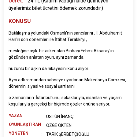
Ücret:
24 TL (Katılım yaptığı halde gelmeyen
üyelerimiz bilet ücretini ödemek zorundadır.)
KONUSU
Batılılaşma yolundaki Osmanlı’nın sancılarını , II. Abdülhamit
Han’ın son dönemleri ile İttihat Terakki’yi ,
mesleğine aşık bir asker olan Binbaşı Fehmi Aksaray’ın
gözünden anlatan oyun, aynı zamanda
hüzünlü bir aşkın da hikayesini konu alıyor.
Aynı adlı romandan sahneye uyarlanan Makedonya Gamzesi,
dönemin siyasi ve sosyal şartlarını
o zamanların İstanbul'unu, sokaklarıyla, insanları ve yaşam
koşullarıyla gerçekçi bir biçimde gözler önüne seriyor.
YAZAN
:
ÜSTÜN İNANÇ
OYUNLAŞTIRAN
:
ÖZGE ÖKTEN
YÖNETEN
:
TARIK ŞERBETÇİOĞLU