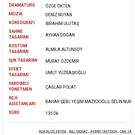
DRAMATURG
:
ÖZGE ÖKTEN
MÜZİK
:
DENİZ NOYAN
KOREOGRAFİ
:
İBRAHİM ULUTAŞ
SAHNE
:
AYHAN DOĞAN
TASARIMI
KOSTÜM
:
ALMİLA ALTUNSOY
TASARIMI
IŞIK TASARIMI
:
MURAT ÖZDEMİR
EFEKT
:
UMUT YÜZBAŞIOĞLU
TASARIMI
YARDIMCI
:
ÇAĞLAR POLAT
YÖNETMEN
REJİ
:
BAHAR ÇEBİ, YEŞİM MAZICIOĞLU, SELİN NUR 
ASİSTANLARI
SÜRE
:
135 Dk
,
,
,
ADA ALİZE ERTEM
ASLI MENAZ
AYBAR TAŞTEKİN
CAN TARA