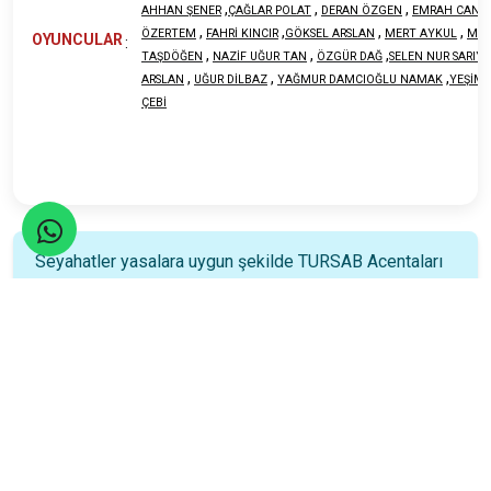
,
,
,
AHHAN ŞENER
ÇAĞLAR POLAT
DERAN ÖZGEN
EMRAH CAN Y
,
,
,
,
ÖZERTEM
FAHRİ KINCIR
GÖKSEL ARSLAN
MERT AYKUL
MUR
OYUNCULAR
:
,
,
,
TAŞDÖĞEN
NAZİF UĞUR TAN
ÖZGÜR DAĞ
SELEN NUR SARIY
,
,
,
ARSLAN
UĞUR DİLBAZ
YAĞMUR DAMCIOĞLU NAMAK
YEŞİM 
ÇEBİ
Seyahatler yasalara uygun şekilde TURSAB Acentaları
tarafından organize edilmektedir.
Katılım Rehberi
📚
Nasıl katılacağınızı öğrenin!