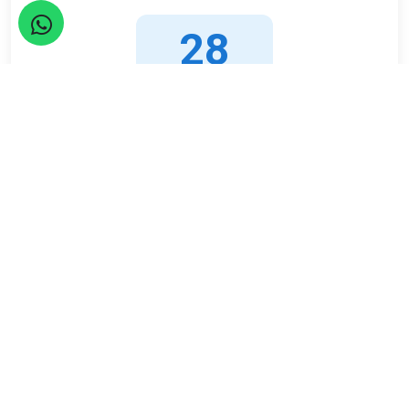
28
Ekim
Pazar
Limit
Kalan
50
19
Kişi
Kişi
ETKİNLİK TAMAMLANDI