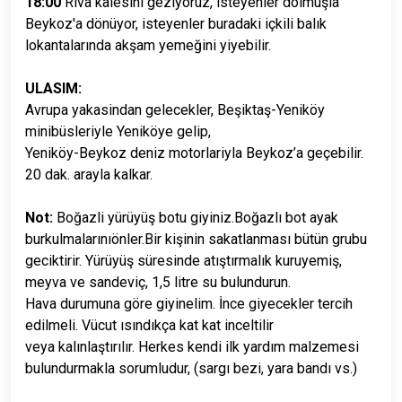
18:
00
Riva kalesini geziyoruz, isteyenler dolmuşla
Beykoz'a dönüyor, isteyenler buradaki içkili balık
lokantalarında akşam yemeğini yiyebilir.
ULASIM:
Avrupa yakasindan gelecekler, Beşiktaş-Yeniköy
minibüsleriyle Yeniköye gelip,
Yeniköy-Beykoz deniz motorlariyla Beykoz’a geçebilir.
20 dak. arayla kalkar.
Not:
Boğazli yürüyüş botu giyiniz.Boğazlı bot ayak
burkulmalarınıönler.Bir kişinin sakatlanması bütün grubu
geciktirir. Yürüyüş süresinde atıştırmalık kuruyemiş,
meyva ve sandeviç, 1,5 litre su bulundurun.
Hava durumuna göre giyinelim. İnce giyecekler tercih
edilmeli. Vücut ısındıkça kat kat inceltilir
veya kalınlaştırılır. Herkes kendi ilk yardım malzemesi
bulundurmakla sorumludur, (sargı bezi, yara bandı vs.)