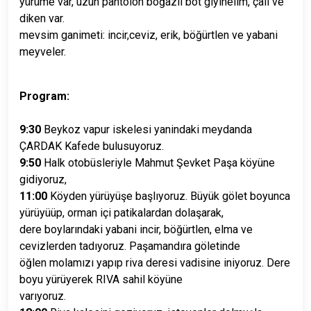
yürüme var, uzun pantolon boğazlı bot giyinelim, çalı ve
diken var.
mevsim ganimeti: incir,ceviz, erik, böğürtlen ve yabani
meyveler.
Program:
9:30
Beykoz vapur iskelesi yanindaki meydanda
ÇARDAK Kafede bulusuyoruz.
9:50
Halk otobüsleriyle Mahmut Şevket Paşa köyüne
gidiyoruz,
11:00
Köyden yürüyüşe başlıyoruz. Büyük gölet boyunca
yürüyüüp, orman içi patikalardan dolaşarak,
dere boylarındaki yabani incir, böğürtlen, elma ve
cevizlerden tadıyoruz. Paşamandıra göletinde
öğlen molamızı yapıp riva deresi vadisine iniyoruz. Dere
boyu yürüyerek RIVA sahil köyüne
varıyoruz.