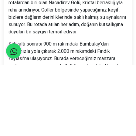
rotalardan biri olan Nacadirev Gölü, kristal berraklığıyla
ruhu arındırıyor. Göller bölgesinde yapacağımız keşif,
bizlere dağların derinliklerinde saklı kalmış su aynalarını
sunuyor. Bu rotada atılan her adım, doğanın kutsallığına
duyulan bir saygıyı temsil ediyor.
Kahvaltı sonrası 900 m rakımdaki Bumbulay’dan
aracımızla yola çıkarak 2.000 m rakımdaki Fındık
Yaylası’na ulaşıyoruz. Burada vereceğimiz manzara
molası sonrası, aracımızla 2.750 m rakımdaki Nacadirev
Buzul Gölü’ne çıkıyoruz. Buradan 3.200 m rakımlı Ziyaret
Gölleri’ne uzanan bir yürüyüşe başlıyoruz. Ziyaret Tepesi
zirvesini yaptıktan sonra, 2.400 m rakımdaki Lekoban
Yaylası’na doğru farklı bir rotadan dönüş yoluna
çıkıyoruz.
Konaklama için tekrar Bumbulay’a dönüyoruz.
5. Gün |2 Eylül Salı