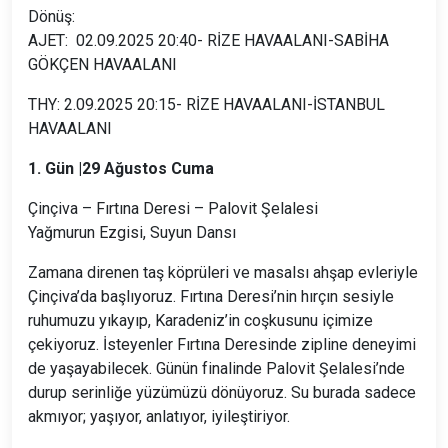
Dönüş:
AJET: 02.09.2025 20:40- RİZE HAVAALANI-SABİHA
GÖKÇEN HAVAALANI
THY: 2.09.2025 20:15- RİZE HAVAALANI-İSTANBUL
HAVAALANI
1. Gün |29 Ağustos Cuma
Çinçiva – Fırtına Deresi – Palovit Şelalesi
Yağmurun Ezgisi, Suyun Dansı
Zamana direnen taş köprüleri ve masalsı ahşap evleriyle
Çinçiva’da başlıyoruz. Fırtına Deresi’nin hırçın sesiyle
ruhumuzu yıkayıp, Karadeniz’in coşkusunu içimize
çekiyoruz. İsteyenler Fırtına Deresinde zipline deneyimi
de yaşayabilecek. Günün finalinde Palovit Şelalesi’nde
durup serinliğe yüzümüzü dönüyoruz. Su burada sadece
akmıyor; yaşıyor, anlatıyor, iyileştiriyor.