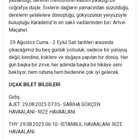
yaslandığı, derenin melodisinin kalbini yıkadığı bir
coğrafya düşle. Sislerin dağların yamacından süzüldüğü,
derelerin şelalelere dönüştüğü, gökyüzünün yeryüzüyle
buluştuğu Karadeniz’in en saklı vadilerinden biri: Artvin
Maçahel.
29 Ağustos Cuma - 2 Eylül Salı tarihleri arasında
çıkacağımız bu beş günlük yolculuk, sadece bir yürüyüş
değil; kendine, köklere ve doğaya yapılan bir dönüş. Her
gün başka bir zirve, her adımda başka bir hikâye seni
bekliyor; hem ruhuna hem bedenine çok iyi gelecek.
UÇAK BİLET BİLGİLERİ
Gidiş:
AJET: 29.08.2025 07:35- SABİHA GÖKÇEN
HAVAALANI- RİZE HAVAALANI
THY: 29.08.2025 06:10- İSTANBUL HAVAALANI-RİZE
HAVAALANI