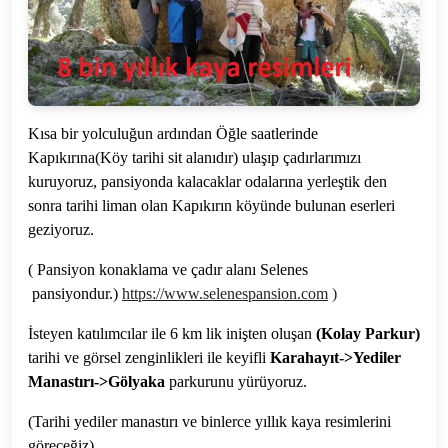
Kısa bir yolculuğun ardından Öğle saatlerinde
Kapıkırına(Köy tarihi sit alanıdır) ulaşıp çadırlarımızı
kuruyoruz, pansiyonda kalacaklar odalarına yerleştik den
sonra tarihi liman olan Kapıkırın köyünde bulunan eserleri
geziyoruz.
( Pansiyon konaklama ve çadır alanı Selenes
pansiyondur.)
https://www.selenespansion.com
)
İsteyen katılımcılar ile 6 km lik inişten oluşan
(Kolay Parkur)
tarihi ve görsel zenginlikleri ile keyifli
Karahayıt->Yediler
Manastırı->Gölyaka
parkurunu yürüyoruz.
(Tarihi yediler manastırı ve binlerce yıllık kaya resimlerini
göreceğiz)