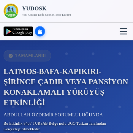
YUDOSK
Yeni Ufuklar Doğa Sporları Spor Kulübü
TAMAMLANDI
LATMOS-BAFA-KAPIKIRI-
ŞİRİNCE ÇADIR VEYA PANSİYON
KONAKLAMALI YÜRÜYÜŞ
ETKİNLİĞİ
ABDULLAH ÖZDEMİR SORUMLULUĞUNDA
Bu Etkinlik 8407 TURSAB Belge nolu UGO Turizm Tarafından
Gerçekleştirilmektedir.