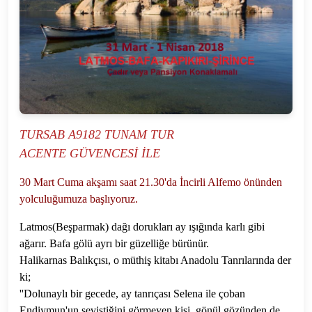
TURSAB A9182 TUNAM TUR
ACENTE GÜVENCESİ İLE
30 Mart Cuma akşamı saat 21.30'da İncirli Alfemo önünden
yolculuğumuza başlıyoruz.
Latmos(Beşparmak) dağı dorukları ay ışığında karlı gibi
ağarır. Bafa gölü ayrı bir güzelliğe bürünür.
Halikarnas Balıkçısı, o müthiş kitabı Anadolu Tanrılarında der
ki;
''Dolunaylı bir gecede, ay tanrıçası Selena ile çoban
Endiymun'un seviştiğini görmeyen kişi, gönül gözünden de,