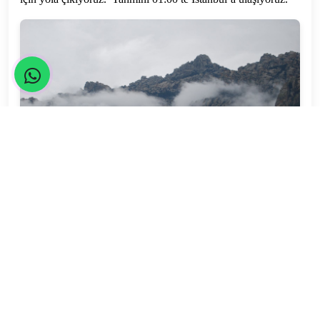
Malzemeler :
Kamp malzemeleri (çadır, uyku tulumu, mat, el feneri vb..)
Yürüyüş malzemeleri (ayak bileğini saran bot, güneş kremi,
varsa kullandığınız ilaçlar, yedek kıyafetlerimiz, yağmurluk,
düdük vb..)