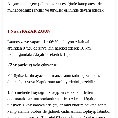
Akşam muhteşem göl manzarası eşliğinde kamp ateşinde
muhabbetimiz şarkılar ve türküler eşliğinde devam edecek.
1 Nisan PAZAR 2.GÜN
Latmos zirve yapacaklar 06:30 kalkıyoruz kahvaltının
ardından 07:20 de zirve için hareket ederek 16 km
uzunluğundaki Akçalı->Tekerlek Tepe
(Zor parkur)
yola çıkıyoruz.
Yürüyüşe katılmayacaklar manzaranın tadını çıkarabilir,
dinlenebilir veya Kapıkırının tarihi yerlerini gezebilir.
1345 metrede Bayrağımızı açıp zirvedeki anı defterini
doldurarak parkuru sonlandırmak için Akçalı köyüne
ulaşıyoruz köy kahvesinde çaylarımızı yudumladıktan sonra
kamp alanına otobüs ile giderek çadırlarımızı toplayıp İstanbul
için yola çıkıyoruz. Tahmini 01:00 te İstanbul’a ulaşıyoruz.