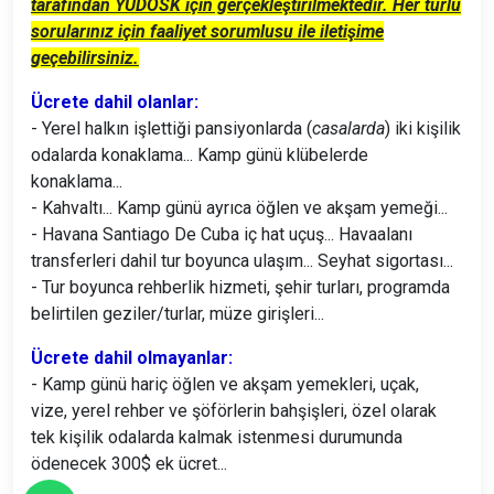
tarafından YUDOSK için gerçekleştirilmektedir. Her türlü
sorularınız için faaliyet sorumlusu ile iletişime
geçebilirsiniz.
Ücrete dahil olanlar:
- Yerel halkın işlettiği pansiyonlarda (
casalarda
) iki kişilik
odalarda konaklama... Kamp günü klübelerde
konaklama...
- Kahvaltı... Kamp günü ayrıca öğlen ve akşam yemeği...
- Havana Santiago De Cuba iç hat uçuş... Havaalanı
transferleri dahil tur boyunca ulaşım... Seyhat sigortası...
- Tur boyunca rehberlik hizmeti, şehir turları, programda
belirtilen geziler/turlar, müze girişleri...
Ücrete dahil olmayanlar:
- Kamp günü hariç öğlen ve akşam yemekleri, uçak,
vize, yerel rehber ve şöförlerin bahşişleri, özel olarak
tek kişilik odalarda kalmak istenmesi durumunda
ödenecek 300$ ek ücret...