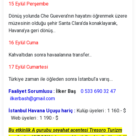
15 Eylül Perşembe
Dönüş yolunda Che Guevera’nın hayatını öğrenmek üzere
müzesinin olduğu şehir Santa Clara’da konaklayarak,
Havana’ya geri dönüş...
16 Eylül Cuma
Kahvaltıdan sonra havaalanına transfer...
17 Eylül Cumartesi
Türkiye zaman ile öğleden sonra İstanbul’a varış....
Faaliyet Sorumlusu :
İlker Baş
0 533 690 32 47
ilkerbash@gmail.com
İstanbul Havana Uçuşu hariç :
Kulüp üyeleri : 1 160.- $
Web üyeleri : 1 190.- $
Bu etkinlik A gurubu seyahat acentesi Tresoro Turizm