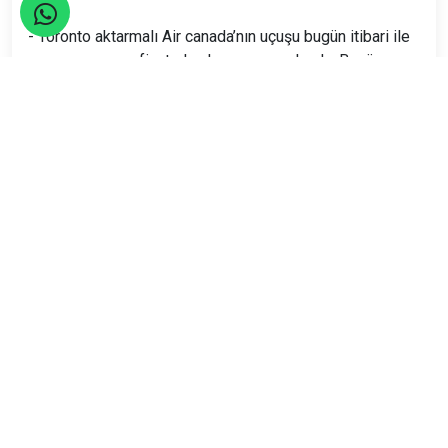
Uçak:
- Toronto aktarmalı Air canada’nın uçuşu bugün itibari ile
uçuş zamanı ve fiyat olarak en uygun olandır. Bugün
itibari ile fiyatı
750$’dır.
(07.03.2016)
- Gidiş: Toronto aktarmalı Air Canada uçuşu
İstanbul
kalkış
: 7 Eylül Çarşamba 14:15
Havana
varış
: 7 Eylül Çarşamba 22:20
- Dönüş: Toronto aktarmalı Air canada uçuşu
Havana
kalkış
: 16 Eylül Cuma 08:00
İstanbul
varış
: 17 Eylül Cumartesi 09:25
Vize: . Vize pasaporta yapıştırılmamakta, kart olarak
verilmektedir.
Küba vizesini Ankara’daki Küba Büyükelçiliğinden Posta
yolu ile temin etmek oldukça kolaydır.