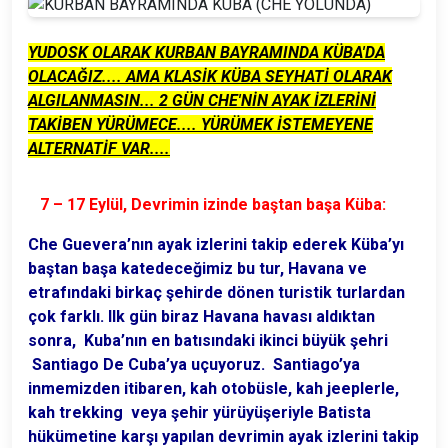
YUDOSK OLARAK KURBAN BAYRAMINDA KÜBA'DA
OLACAĞIZ.... AMA KLASİK KÜBA SEYHATİ OLARAK
ALGILANMASIN... 2 GÜN CHE'NİN AYAK İZLERİNİ
TAKİBEN YÜRÜMECE.... YÜRÜMEK İSTEMEYENE
ALTERNATİF VAR....
7 – 17 Eylül, Devrimin izinde baştan başa Küba:
Che Guevera’nın ayak izlerini takip ederek Küba’yı
baştan başa katedeceğimiz bu tur, Havana ve
etrafındaki birkaç şehirde dönen turistik turlardan
çok farklı. Ilk gün biraz Havana havası aldıktan
sonra, Kuba’nın en batısındaki ikinci büyük şehri
Santiago De Cuba’ya uçuyoruz. Santiago’ya
inmemizden itibaren, kah otobüsle, kah jeeplerle,
kah trekking veya şehir yürüyüşeriyle Batista
hükümetine karşı yapılan devrimin ayak izlerini takip