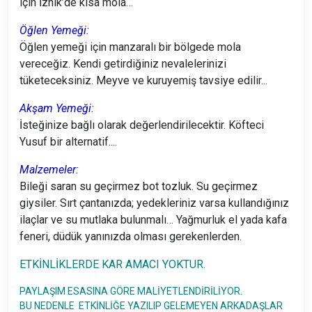
için İznik’de kısa mola…
Öğlen Yemeği:
Öğlen yemeği için manzaralı bir bölgede mola
vereceğiz. Kendi getirdiğiniz nevalelerinizi
tüketeceksiniz. Meyve ve kuruyemiş tavsiye edilir...
Akşam Yemeği:
İsteğinize bağlı olarak değerlendirilecektir. Köfteci
Yusuf bir alternatif....
Malzemeler:
Bileği saran su geçirmez bot tozluk. Su geçirmez
giysiler. Sırt çantanızda; yedekleriniz varsa kullandığınız
ilaçlar ve su mutlaka bulunmalı… Yağmurluk el yada kafa
feneri, düdük yanınızda olması gerekenlerden.
ETKİNLİKLERDE KAR AMACI YOKTUR.
PAYLAŞIM ESASINA GÖRE MALİYETLENDİRİLİYOR.
BU NEDENLE ETKİNLİĞE YAZILIP GELEMEYEN ARKADAŞLAR