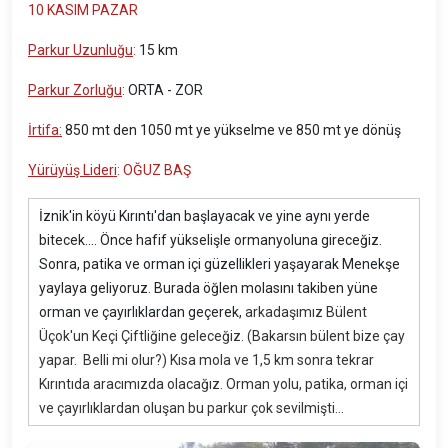
10 KASIM PAZAR
Parkur Uzunluğu
:
15 km
Parkur Zorluğu
:
ORTA - ZOR
İrtifa:
850 mt den 1050 mt ye yükselme ve 850 mt ye dönüş
Yürüyüş Lideri
: OĞUZ BAŞ
İznik'in köyü Kırıntı'dan başlayacak ve yine aynı yerde
bitecek.... Önce hafif yükselişle ormanyoluna gireceğiz.
Sonra, patika ve orman içi güzellikleri yaşayarak Menekşe
yaylaya geliyoruz. Burada öğlen molasını takiben yüne
orman ve çayırlıklardan geçerek,
arkadaşımız Bülent
Üçok'un Keçi Çiftliğine geleceğiz. (Bakarsın bülent bize çay
yapar. Belli mi olur?) Kısa mola ve 1,5 km sonra tekrar
Kırıntıda aracımızda olacağız. Orman yolu, patika, orman içi
ve çayırlıklardan oluşan bu parkur çok sevilmişti...