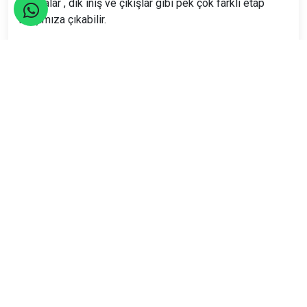
Patikalar , dik iniş ve çıkışlar gibi pek çok farklı etap
karşımıza çıkabilir.
Araç Durakları
6.30
İncirli
E-5 Edirne yönü Ömür Plaza önü
6.45
Mecidiyeköy Y.K.Bank
6.55
Yıldız Sait Çiftçi
7.05
Kadıköy
(Belediye binasının karşısındaki otobüs durağı
Kayacanlar Börek önü)
7.10
E-5 Göztepe
7.15
E-5 Kozyatağı
E-5 üzeri Maltepe, Kartal v.s.
Lütfen 5 dakika önce durakta olunuz!.
Seyahatler yasalara uygun şekilde TURSAB Acentaları
tarafından organize edilmektedir.