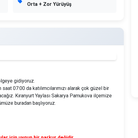
Orta + Zor Yürüyüş
lgeye gidiyoruz.
 saat 07:00 da katılımcılarımızı alarak çok güzel bir
şacağız. Kıranyurt Yaylası Sakarya Pamukova ilçemize
şümüze buradan başlıyoruz.
ar için uygun bir parkur değidir.