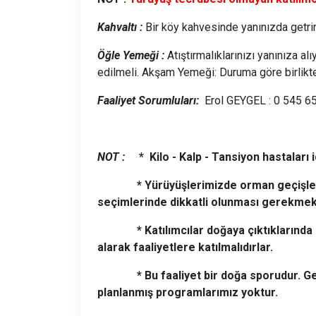
Kahvaltı :
Bir köy kahvesinde yanınızda getrirdi
Öğle Yemeği :
Atıştırmalıklarınızı yanınıza a
edilmeli. Akşam Yemeği: Duruma göre birlikte
Faaliyet Sorumluları:
Erol GEYGEL : 0 545 6
NOT :
* Kilo - Kalp - Tansiyon hastala
* Yürüyüşlerimizde orman geçişlerinde
seçimlerinde dikkatli olunması ger
* Katılımcılar doğaya çıktıklarında ris
alarak faaliyetlere katılmalıdırlar.
* Bu faaliyet bir doğa sporudur. Gezi y
planlanmış programlarımız yoktu