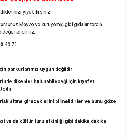
klerinizi yiyebilirsiniz.
lıyorsunuz.Meyve ve kuruyemiş gibi gıdalar tercih
 değerlendiririz.
58 48 73
rı için parkurlarımız uygun değildir.
 dikenler bulunabileceği için kıyafet
ekmektedir.
k altına gireceklerini bilmelidirler ve bunu göze
a da kültür turu etkinliği gibi dakika dakika
r.