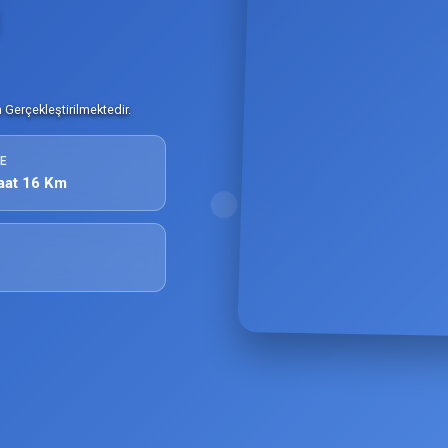
Gerçekleştirilmektedir.
E
aat 16 Km