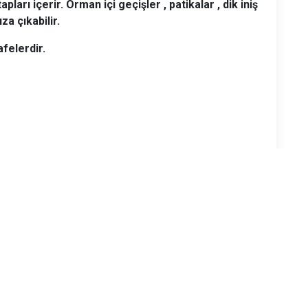
arı içerir. Orman içi geçişler , patikalar , dik iniş
şımıza çıkabilir.
elerdir.
 geliniz.