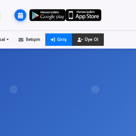
sal
İletişim
Giriş
Üye Ol