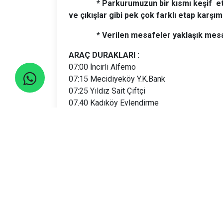
*
Parkurumuzun bir kısmı keşif etapl
ve çıkışlar gibi pek çok farklı etap kar
* Verilen mesafeler yaklaşık mesaf
ARAÇ DURAKLARI :
07:00 İncirli Alfemo
07:15 Mecidiyeköy Y.K.Bank
07:25 Yıldız Sait Çiftçi
07.40 Kadıköy Evlendirme
07.50 E-5 Göztepe
08.00 E-5 Kozyatağı
..... E-5 üzeri Bostancı, Maltepe, Kartal v.s.
Lütfen durakları zamanından en az 5 dk önce