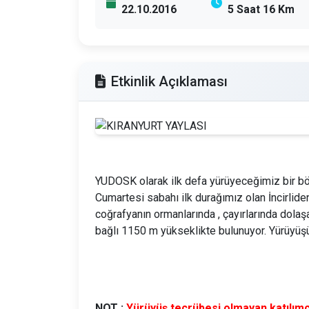
22.10.2016
5 Saat 16 Km
Etkinlik Açıklaması
YUDOSK olarak ilk defa yürüyeceğimiz bir bö
Cumartesi sabahı ilk durağımız olan İncirliden
coğrafyanın ormanlarında , çayırlarında dola
bağlı 1150 m yükseklikte bulunuyor. Yürüyü
NOT :
Yürüyüş tecrübesi olmayan katılımcıl