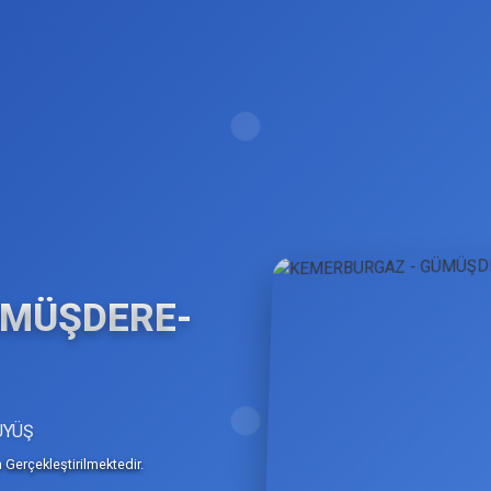
ÜMÜŞDERE-
ÜYÜŞ
Gerçekleştirilmektedir.