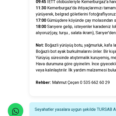
09:45
IETT otobüsleriyle Kemerburgaz'a har
11:30
Kemerburgaz'da ihtiyaçlarımızı tamaml
yürüyerek, belgrad göletlerini fotoğraflıyoruz
17:00
Gümüşdere köyünde çay molasından son
18:00
Sarıyere gelip, isteyenler karadeniz l
alıyoruz(çay, turşu , salata ikram), Sarıyer'den
Not:
Boğazli yürüyüş botu, yağmurluk, kafa l
Boğazlı bot ayak burkulmalarını önler. Bir kiş
Yürüyüş süresinde atıştırmalık kuruyemiş, me
Hava durumuna göre giyinelim. İnce giyecekler 
veya kalınlaştırılır. İlk yardım malzemesi bulu
Rehber:
Mahmut Çeçen 0 535 662 60 29
Seyahatler yasalara uygun şekilde TURSAB Ace