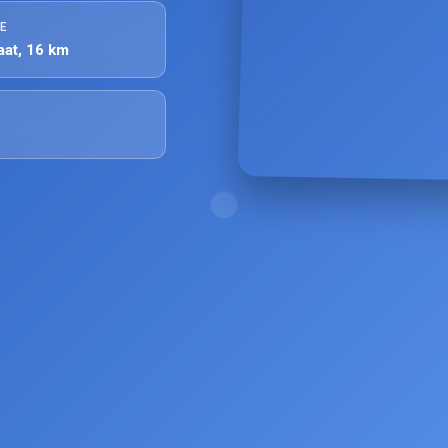
E
aat, 16 km