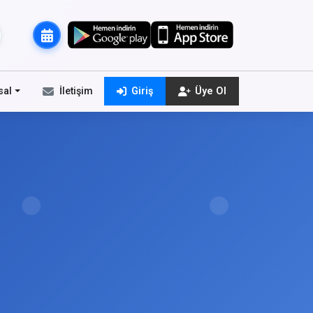
sal
İletişim
Giriş
Üye Ol