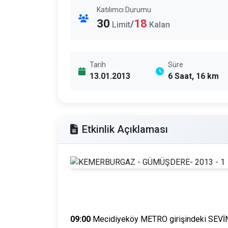
Katılımcı Durumu
30
18
/
Limit
Kalan
Tarih
Süre
13.01.2013
6 Saat, 16 km
Etkinlik Açıklaması
09:00
Mecidiyeköy METRO girişindeki SEVİNÇ