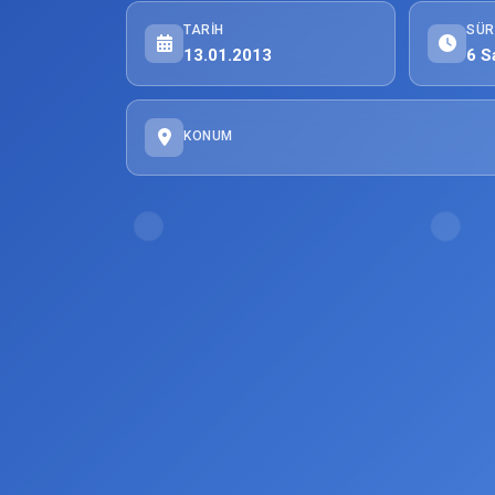
TARIH
SÜR
13.01.2013
6 S
KONUM