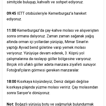
simitçide buluşup, kahvaltı ve sohpet ediyoruz.
09:45
IETT otobüsleriyle Kemerburgaz'a hareket
ediyoruz.
11:00
Kemerburgaz’da çay-kahve molası ve alışverişten
sonra ormana dalıyoruz. Zaman zaman sağanak yağış
altında orman içi yollardan yürüyüp, Mimar Sinan’ın
yaptığı Ayvad bend göletine varıp yemek molası
veriyoruz. Yürüyüşe devam ederek, 3. Köprü yol
çalışmalarına da raslayıp göller bölgesine varıyoruz.
Birçok irili ufaklı göller adeta manzara ziyafeti sunuyor.
Fotoğrafçıların görmesi gereken manzaralar.
18:00
Kısırkaya köyündeyiz; Deniz dalgalı değilse
kısırkaya plajında yüzme molası veririz. Çay molasından
sonra Sarıyer’e dönüyoruz.
Not:
Boğazlı yürüyüş botu ve yağmurluk bulundurmak