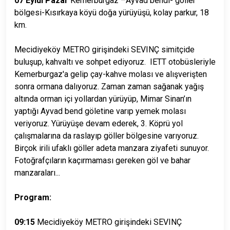
07 Eylül Pazar
Kemerburgaz –Ayvad bendi- göller
bölgesi-Kısırkaya köyü doğa yürüyüşü, kolay parkur, 18
km.
Mecidiyeköy METRO girişindeki SEVINÇ simitçide
buluşup, kahvaltı ve sohpet ediyoruz. IETT otobüsleriyle
Kemerburgaz'a gelip çay-kahve molası ve alışverişten
sonra ormana dalıyoruz. Zaman zaman sağanak yağış
altında orman içi yollardan yürüyüp, Mimar Sinan’ın
yaptığı Ayvad bend göletine varıp yemek molası
veriyoruz. Yürüyüşe devam ederek, 3. Köprü yol
çalışmalarına da raslayıp göller bölgesine varıyoruz.
Birçok irili ufaklı göller adeta manzara ziyafeti sunuyor.
Fotoğrafçıların kaçırmaması gereken göl ve bahar
manzaraları...
Program:
09:15
Mecidiyeköy METRO girişindeki SEVINÇ