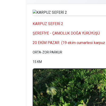
KARPUZ SEFERİ 2
ŞEREFİYE - ÇAMOLUK DOĞA YÜRÜYÜŞÜ
20 EKİM PAZAR (19 ekim cumartesi karpuz sef
ORTA-ZOR PARKUR
15 KM