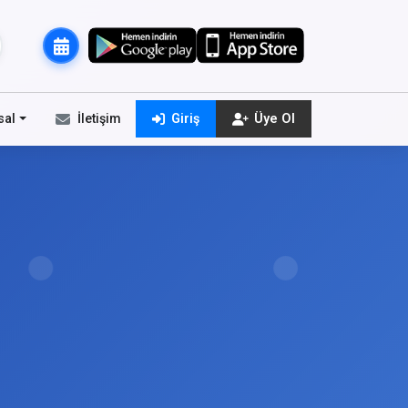
sal
İletişim
Giriş
Üye Ol