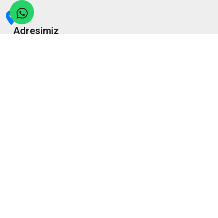
Adresimiz
Şirinevler Mahallesi, Meriç Sk. No:27/1, Bahçelievler/İstanbul
Bizi Arayın
5302933539
E-posta Gönderin
bilgi@yudosk.org