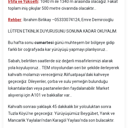
İrtifa ve Yükselti
:
1040 m ile 1340 m arasında olacağız. Fakat
toplam iniş çıkışlar 500 metre civarında olacaktır…
Rehber
:
İbrahim Birlikay –
05333074124,
Emre Demircioğlu
LÜTFEN ETKİNLİK DUYURUSUNU SONUNA KADAR OKUYALIM.
Bu hafta sonu
cumartesi
günü muhteşem bir bölgeye gidip
farklı bir coğrafyada kar yürüyüşü yapmayı planlıyoruz…
Sabah, belirtilen saatlerde siz değerli misafirlerimizi alarak
yola koyuluyoruz… TEM otoyolundan seri bir şekilde ilerleyerek
kahvaltı molamızı vereceğimiz Alifuatpaşa’daki kahveye
geçeceğiz. Dileyenler, çorba ve sulu yemeğin bulunduğu
lokantalardan veya pastanelerden faydalanabilir. Market
alışverişi için A101 ve bakkallar var…
Kahvaltı sonrası yaklaşık 45 dakikalık bir yolculuktan sonra
Tuzla Köyü’ne geçeceğiz. Yürüyüşümüz Beygübet, Yanık ve
Mancarlık Yaylaları’ndan Karagöl Yaylası’nda son bulacaktır.