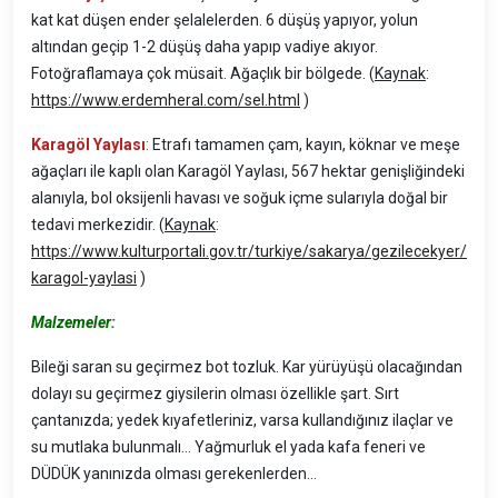
kat kat düşen ender şelalelerden. 6 düşüş yapıyor, yolun
altından geçip 1-2 düşüş daha yapıp vadiye akıyor.
Fotoğraflamaya çok müsait. Ağaçlık bir bölgede. (
Kaynak
:
https://www.erdemheral.com/sel.html
)
Karagöl Yaylası
:
Etrafı tamamen çam, kayın, köknar ve meşe
ağaçları ile kaplı olan Karagöl Yaylası, 567 hektar genişliğindeki
alanıyla, bol oksijenli havası ve soğuk içme sularıyla doğal bir
tedavi merkezidir. (
Kaynak
:
https://www.kulturportali.gov.tr/turkiye/sakarya/gezilecekyer/
karagol-yaylasi
)
Malzemeler:
Bileği saran su geçirmez bot tozluk. Kar yürüyüşü olacağından
dolayı su geçirmez giysilerin olması özellikle şart. Sırt
çantanızda; yedek kıyafetleriniz, varsa kullandığınız ilaçlar ve
su mutlaka bulunmalı… Yağmurluk el yada kafa feneri ve
DÜDÜK yanınızda olması gerekenlerden…