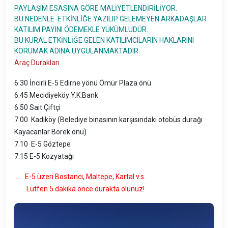
PAYLAŞIM ESASINA GÖRE MALİYETLENDİRİLİYOR.
BU NEDENLE ETKİNLİĞE YAZILIP GELEMEYEN ARKADAŞLAR
KATILIM PAYINI ÖDEMEKLE YÜKÜMLÜDÜR.
BU KURAL ETKİNLİĞE GELEN KATILIMCILARIN HAKLARINI
KORUMAK ADINA UYGULANMAKTADIR.
Araç Durakları
6.30 İncirli E-5 Edirne yönü Ömür Plaza önü
6.45 Mecidiyeköy Y.K.Bank
6.50 Sait Çiftçi
7.00 Kadıköy (Belediye binasının karşısındaki otobüs durağı
Kayacanlar Börek önü)
7.10 E-5 Göztepe
7.15 E-5 Kozyatağı
..... E-5 üzeri Bostancı, Maltepe, Kartal v.s.
Lütfen 5 dakika önce durakta olunuz!