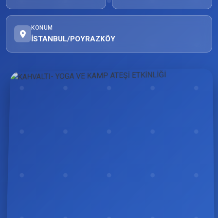
KONUM
İSTANBUL/POYRAZKÖY