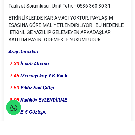
Faaliyet Sorumlusu : Ümit Tetik - 0536 360 30 31
ETKİNLİKLERDE KAR AMACI YOKTUR. PAYLAŞIM
ESASINA GÖRE MALİYETLENDİRİLİYOR. BU NEDENLE
ETKİNLİĞE YAZILIP GELEMEYEN ARKADAŞLAR
KATILIM PAYINI ÖDEMEKLE YÜKÜMLÜDÜR.
Araç Durakları:
7.30
İncirli Alfemo
7.45
Mecidiyeköy Y.K.Bank
7.50
Yıldız Sait Çiftçi
8.05
Kadıköy EVLENDİRME
8.10
E-5 Göztepe
8:15
E-5 Kozyatağı