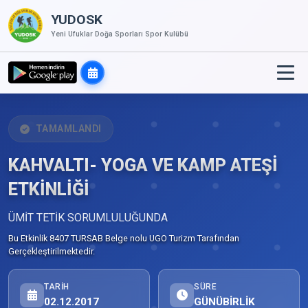
YUDOSK
Yeni Ufuklar Doğa Sporları Spor Kulübü
TAMAMLANDI
KAHVALTI- YOGA VE KAMP ATEŞİ
ETKİNLİĞİ
ÜMİT TETİK SORUMLULUĞUNDA
Bu Etkinlik 8407 TURSAB Belge nolu UGO Turizm Tarafından
Gerçekleştirilmektedir.
TARIH
SÜRE
02.12.2017
GÜNÜBİRLİK