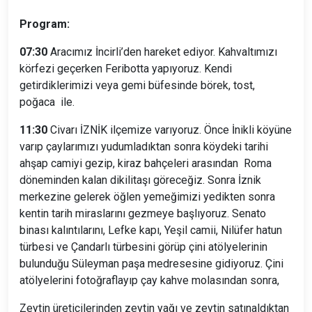
Program:
07:30
Aracımız İncirli’den hareket ediyor. Kahvaltımızı
körfezi geçerken Feribotta yapıyoruz. Kendi
getirdiklerimizi veya gemi büfesinde börek, tost,
poğaca ile.
11:30
Civarı İZNİK ilçemize varıyoruz. Önce İnikli köyüne
varıp çaylarımızı yudumladıktan sonra köydeki tarihi
ahşap camiyi gezip, kiraz bahçeleri arasından Roma
döneminden kalan dikilitaşı göreceğiz. Sonra İznik
merkezine gelerek öğlen yemeğimizi yedikten sonra
kentin tarih miraslarını gezmeye başlıyoruz. Senato
binası kalıntılarını, Lefke kapı, Yeşil camii, Nilüfer hatun
türbesi ve Çandarlı türbesini görüp çini atölyelerinin
bulunduğu Süleyman paşa medresesine gidiyoruz. Çini
atölyelerini fotoğraflayıp çay kahve molasından sonra,
Zeytin üreticilerinden zeytin yağı ve zeytin satınaldıktan