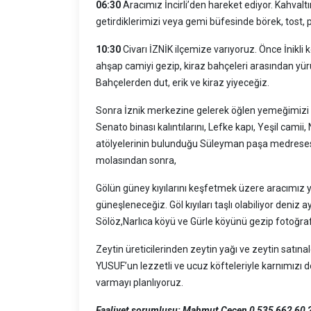
06:30
Aracımız İncirli’den hareket ediyor. Kahvalt
getirdiklerimizi veya gemi büfesinde börek, tost, 
10:30
Civarı İZNİK ilçemize varıyoruz. Önce İnikli
ahşap camiyi gezip, kiraz bahçeleri arasından yü
Bahçelerden dut, erik ve kiraz yiyeceğiz.
Sonra İznik merkezine gelerek öğlen yemeğimizi y
Senato binası kalıntılarını, Lefke kapı, Yeşil camii,
atölyelerinin bulunduğu Süleyman paşa medresesin
molasından sonra,
Gölün güney kıyılarını keşfetmek üzere aracımız yo
güneşleneceğiz. Göl kıyıları taşlı olabiliyor deniz 
Sölöz,Narlıca köyü ve Gürle köyünü gezip fotoğra
Zeytin üreticilerinden zeytin yağı ve zeytin satın
YUSUF’un lezzetli ve ucuz köfteleriyle karnımızı d
varmayı planlıyoruz.
Faaliyet sorumlusu: Mahmut Çeçen 0 535 662 60 