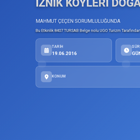
İZNİK KÖYLERİ DOĞA
MAHMUT ÇEÇEN SORUMLULUĞUNDA
Bu Etkinlik 8407 TURSAB Belge nolu UGO Turizm Tarafından 
TARIH
SÜR
19.06.2016
GÜ
KONUM