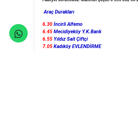
Araç Durakları
6.30
İncirli Alfemo
6.45
Mecidiyeköy Y.K.Bank
6.55
Yıldız Sait Çiftçi
7.05
Kadıköy EVLENDİRME
7.10
E-5 Göztepe
7.15
E-5 Kozyatağı
E-5 üzeri Maltepe, Kartal v.s.
Lütfen 5 dakika önce durakta olunuz!
Seyahatler yasalara uygun şekilde TURSAB Ace