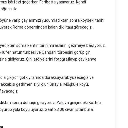
ımızı körfezi geçerken Feribotta yapıyoruz. Kendi
poğaca ile.
 köyüne varıp çaylarımızı yudumladıktan sonra köydeki tarihi
rüyerek Roma döneminden kalan dikilitaşı göreceğiz.
edikten sonra kentin tarih miraslarını gezmeye başlıyoruz.
 Nilüfer hatun türbesi ve Çandarlı türbesini görüp çini
e gidiyoruz. Çini atölyelerini fotoğraflayıp çay kahve
la çıkıyor, göl kıyılarında duraksayarak yüzeceğiz ve
ayakkabısı getirmeniz iyi olur. Sırayla, Müşküle köyü,
flayacağız.
aldıktan sonra dönüşe geçiyoruz. Yalova girişindeki Köfteci
oyurup yola koyuluyoruz. Saat 23:00 civarı istanbul’a
29