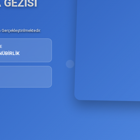
 GEZİSİ
Gerçekleştirilmektedir.
E
NÜBİRLİK