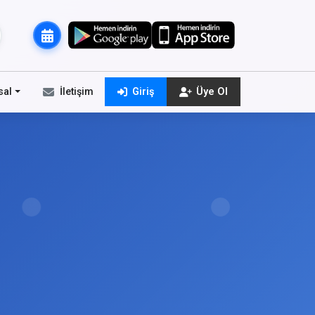
sal
İletişim
Giriş
Üye Ol