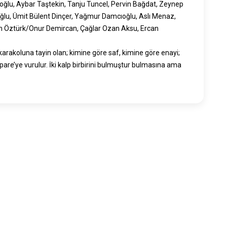
ioğlu, Aybar Taştekin, Tanju Tuncel, Pervin Bağdat, Zeynep
ğlu, Ümit Bülent Dinçer, Yağmur Damcıoğlu, Aslı Menaz,
n Öztürk/Onur Demircan, Çağlar Ozan Aksu, Ercan
karakoluna tayin olan; kimine göre saf, kimine göre enayi;
pare’ye vurulur. İki kalp birbirini bulmuştur bulmasına ama
ntaları tarafından organize edilmektedir.
Bizi Arayın