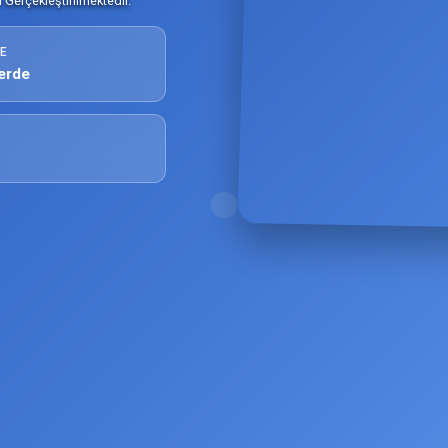
Gerçekleştirilmektedir.
E
erde