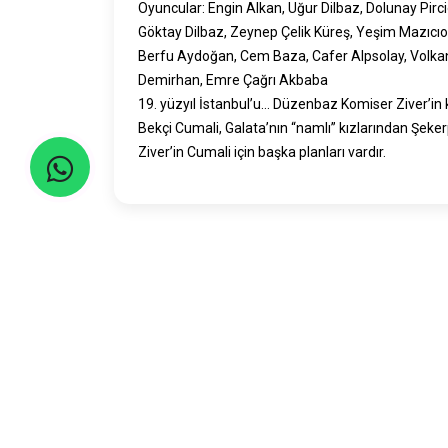
Oyuncular: Engin Alkan, Uğur Dilbaz, Dolunay Pirc
Göktay Dilbaz, Zeynep Çelik Küreş, Yeşim Mazıcıo
Berfu Aydoğan, Cem Baza, Cafer Alpsolay, Volka
Demirhan, Emre Çağrı Akbaba
19. yüzyıl İstanbul’u… Düzenbaz Komiser Ziver’in 
Bekçi Cumali, Galata’nın “namlı” kızlarından Şeker
Ziver’in Cumali için başka planları vardır.
Seyahatler yasalara uygun şekilde TURSAB Ace