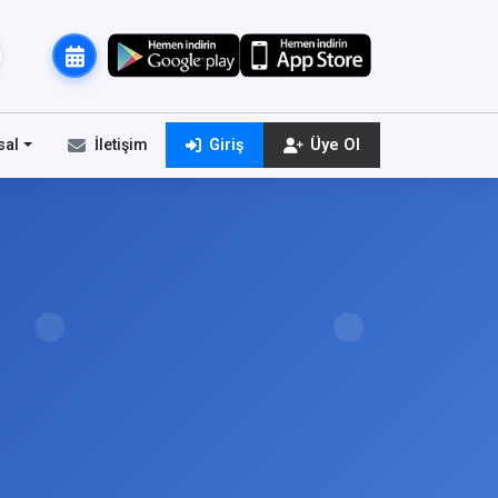
sal
İletişim
Giriş
Üye Ol