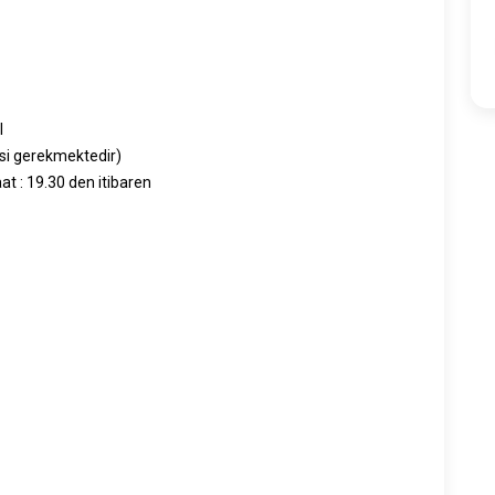
l
esi gerekmektedir)
at : 19.30 den itibaren