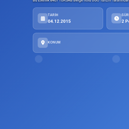
Bu Etkinlik 8407 TURSAB Belge nolu UGO Turizm Tarafından 
TARIH
SÜR
04.12.2015
2 P
KONUM