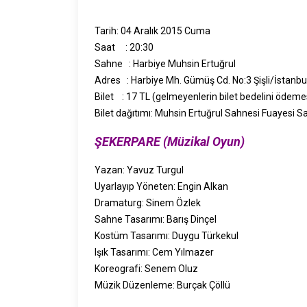
Tarih: 04 Aralık 2015 Cuma
Saat : 20:30
Sahne : Harbiye Muhsin Ertuğrul
Adres : Harbiye Mh. Gümüş Cd. No:3 Şişli/İstanbu
Bilet : 17 TL (gelmeyenlerin bilet bedelini ödem
Bilet dağıtımı: Muhsin Ertuğrul Sahnesi Fuayesi Sa
ŞEKERPARE (Müzikal Oyun)
Yazan: Yavuz Turgul
Uyarlayıp Yöneten: Engin Alkan
Dramaturg: Sinem Özlek
Sahne Tasarımı: Barış Dinçel
Kostüm Tasarımı: Duygu Türkekul
Işık Tasarımı: Cem Yılmazer
Koreografi: Senem Oluz
Müzik Düzenleme: Burçak Çöllü