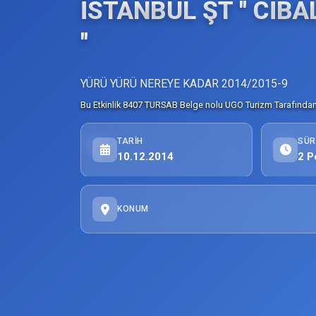
İSTANBUL ŞT '' CİB
''
YÜRÜ YÜRÜ NEREYE KADAR 2014/2015-9
Bu Etkinlik 8407 TURSAB Belge nolu UGO Turizm Tarafından 
TARIH
SÜR
10.12.2014
2 P
KONUM