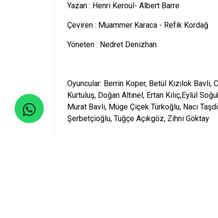
Yazan : Henri Keroul- Albert Barre
Çeviren : Muammer Karaca - Refik Kordağ
Yöneten : Nedret Denizhan
Oyuncular: Berrin Koper, Betül Kızılok Bavli
Kurtuluş, Doğan Altınel, Ertan Kılıç,Eylül Soğ
Murat Bavli, Müge Çiçek Türkoğlu, Nacı Taşd
Şerbetçioğlu, Tuğçe Açıkgöz, Zihni Göktay
Konu: Cibali Karakolu hali hazırda varlığını 
günümüzü yansıtan eleştirel bir ayna olmayı b
üzere, paranın ilişkilerdeki etkisi, çeşitli ku
toplumsal ve politik yaşama dair eleştiriler
cevaplanması gereken pek çok soruyu da ber