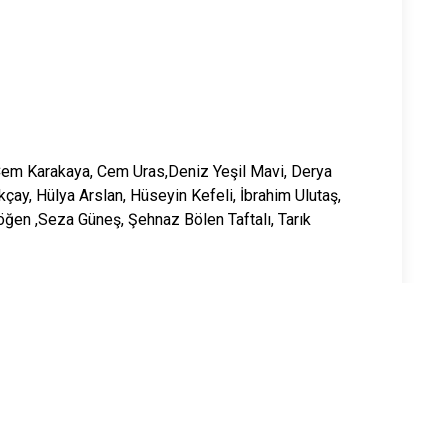
, Cem Karakaya, Cem Uras,Deniz Yeşil Mavi, Derya
ukçay, Hülya Arslan, Hüseyin Kefeli, İbrahim Ulutaş,
öğen ,Seza Güneş, Şehnaz Bölen Taftalı, Tarık
koruyan pek çok gerçeğe ışık tutarak geçmişten
aşarıyor. Öğrenilmiş kadın erkek ilişkileri başta olmak
rumlardaki eksikliklerin neden olduğu yetersizlik,
le biçimlenen oyun, güldürmek kadar yeniden
aberinde getirmektedir.