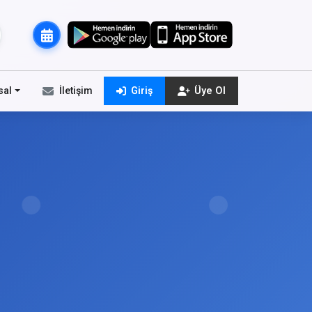
sal
İletişim
Giriş
Üye Ol