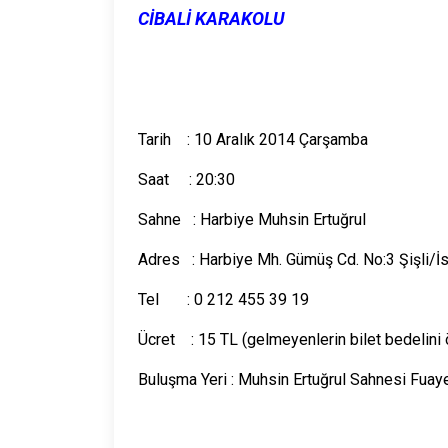
CİBALİ KARAKOLU
Tarih : 10 Aralık 2014 Çarşamba
Saat : 20:30
Sahne : Harbiye Muhsin Ertuğrul
Adres : Harbiye Mh. Gümüş Cd. No:3 Şişli/İs
Tel : 0 212 455 39 19
Ücret : 15 TL (gelmeyenlerin bilet bedelin
Buluşma Yeri : Muhsin Ertuğrul Sahnesi Fuaye