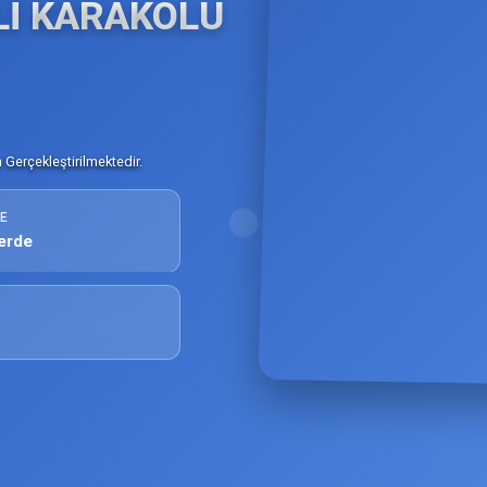
ALİ KARAKOLU
Gerçekleştirilmektedir.
E
erde