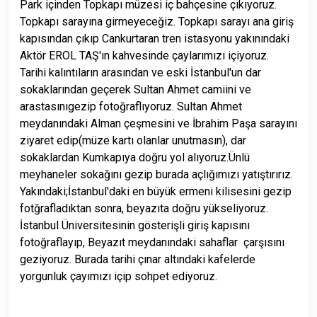
Park içinden Topkapı müzesi iç bahçesine çıkıyoruz.
Topkapı sarayına girmeyeceğiz. Topkapı sarayı ana giriş
kapısından çıkıp Cankurtaran tren istasyonu yakınındaki
Aktör EROL TAŞ'ın kahvesinde çaylarımızı içiyoruz.
Tarihi kalıntıların arasından ve eski İstanbul'un dar
sokaklarından geçerek Sultan Ahmet camiini ve
arastasınıgezip fotoğraflıyoruz. Sultan Ahmet
meydanındaki Alman çeşmesini ve İbrahim Paşa sarayını
ziyaret edip(müze kartı olanlar unutmasın), dar
sokaklardan Kumkapıya doğru yol alıyoruz.Ünlü
meyhaneler sokağını gezip burada açlığımızı yatıştırırız.
Yakındaki;İstanbul'daki en büyük ermeni kilisesini gezip
fotğrafladıktan sonra, beyazıta doğru yükseliyoruz.
İstanbul Üniversitesinin gösterişli giriş kapısını
fotoğraflayıp, Beyazıt meydanındaki sahaflar çarşısını
geziyoruz. Burada tarihi çınar altındaki kafelerde
yorgunluk çayımızı içip sohpet ediyoruz.