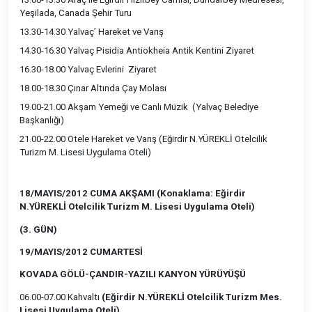
Yeşilada, Canada Şehir Turu
13.30-14.30 Yalvaç’ Hareket ve Varış
14.30-16.30 Yalvaç Pisidia Antiokheia Antik Kentini Ziyaret
16.30-18.00 Yalvaç Evlerini Ziyaret
18.00-18.30 Çınar Altında Çay Molası
19.00-21.00 Akşam Yemeği ve Canlı Müzik (Yalvaç Belediye
Başkanlığı)
21.00-22.00 Otele Hareket ve Varış (Eğirdir N.YÜREKLİ Otelcilik
Turizm M. Lisesi Uygulama Oteli)
18/MAYIS/2012 CUMA AKŞAMI (Konaklama: Eğirdir
N.YÜREKLİ Otelcilik Turizm M. Lisesi Uygulama Oteli)
(3. GÜN)
19/MAYIS/2012 CUMARTESİ
KOVADA GÖLÜ-ÇANDIR-YAZILI KANYON YÜRÜYÜŞÜ
06.00-07.00 Kahvaltı
(Eğirdir N.YÜREKLİ Otelcilik Turizm Mes.
Lisesi Uygulama Oteli)