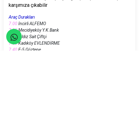
karşımıza çıkabilir
Araç Durakları
7.00
İncirli ALFEMO
7.15
Mecidiyeköy Y.K.Bank
7.20
Yıldız Sait Çiftçi
7.30
Kadıköy EVLENDİRME
7.40
E-5 Göztepe
7.45
E-5 Kozyatağı
E-5 üzeri Maltepe, Kartal v.s.
Lütfen 5 dakika önce durakta olunuz!...
Seyahatler yasalara uygun şekilde TURSAB Acentaları
tarafından organize edilmektedir.