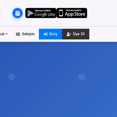
sal
İletişim
Giriş
Üye Ol