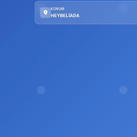
KONUM
HEYBELİADA