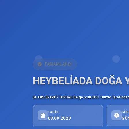
TAMAMLANDI
HEYBELİADA DOĞA 
Bu Etkinlik 8407 TURSAB Belge nolu UGO Turizm Tarafından 
TARIH
SÜR
03.09.2020
GÜ