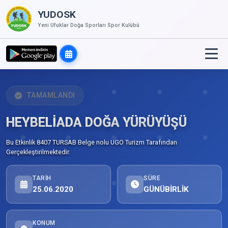
YUDOSK
Yeni Ufuklar Doğa Sporları Spor Kulübü
TAMAMLANDI
HEYBELİADA DOĞA YÜRÜYÜŞÜ
Bu Etkinlik 8407 TURSAB Belge nolu UGO Turizm Tarafından
Gerçekleştirilmektedir.
TARIH
SÜRE
25.06.2020
GÜNÜBİRLİK
KONUM