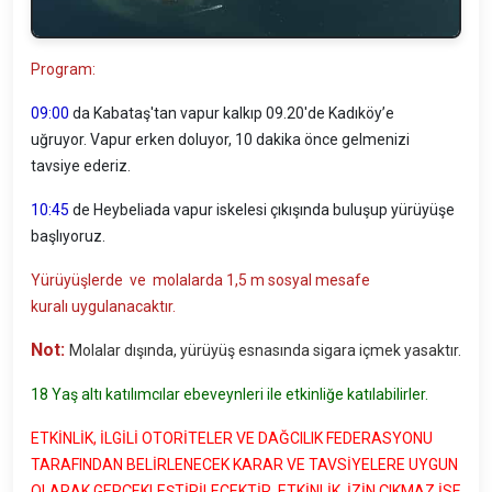
Program:
09:00
da Kabataş'tan vapur kalkıp 09.20'de Kadıköy’e
uğruyor. Vapur erken doluyor, 10 dakika önce gelmenizi
tavsiye ederiz.
10:45
de Heybeli
ada vapur iskelesi çıkışında buluşup yürüyüşe
başlıyoruz.
Yürüyüşlerde ve molalarda 1,5 m sosyal mesafe
kuralı uygulanacaktır.
Not:
Molalar dışında, yürüyüş esnasında sigara içmek yasaktır.
18 Yaş altı katılımcılar ebeveynleri ile etkinliğe katılabilirler.
ETKİNLİK, İLGİLİ OTORİTELER VE DAĞCILIK FEDERASYONU
TARAFINDAN BELİRLENECEK KARAR VE TAVSİYELERE UYGUN
OLARAK GERÇEKLEŞTİRİLECEKTİR. ETKİNLİK, İZİN ÇIKMAZ İSE