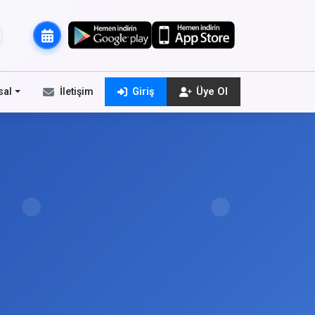
sal
İletişim
Giriş
Üye Ol