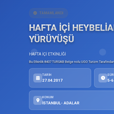
TAMAMLANDI
HAFTA İÇİ HEYBELİ
YÜRÜYÜŞÜ
HAFTA İÇİ ETKİNLİĞİ
Bu Etkinlik 8407 TURSAB Belge nolu UGO Turizm Tarafından 
TARIH
SÜR
27.04.2017
5-6
KONUM
İSTANBUL- ADALAR