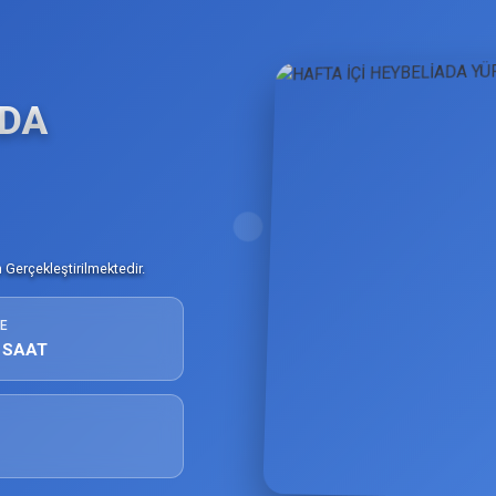
ADA
Gerçekleştirilmektedir.
E
 SAAT