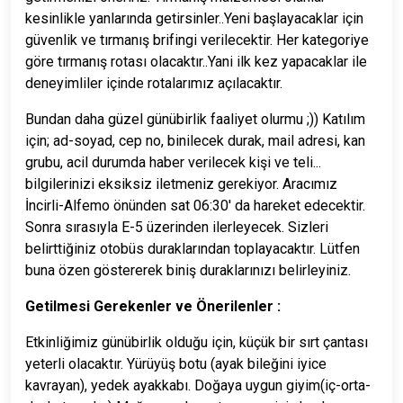
kesinlikle yanlarında getirsinler..Yeni başlayacaklar için
güvenlik ve tırmanış brifingi verilecektir. Her kategoriye
göre tırmanış rotası olacaktır..Yani ilk kez yapacaklar ile
deneyimliler içinde rotalarımız açılacaktır.
Bundan daha güzel günübirlik faaliyet olurmu ;))
Katılım
için; ad-soyad, cep no, binilecek durak, mail adresi, kan
grubu, acil
durumda haber verilecek kişi ve teli...
bilgilerinizi eksiksiz
iletmeniz gerekiyor.
Aracımız
İncirli-Alfemo önünden sat 06:30' da hareket edecektir.
Sonra sırasıyla E-5 üzerinden ilerleyecek. Sizleri
belirttiğiniz otobüs duraklarından toplayacaktır. Lütfen
buna özen
göstererek biniş duraklarınızı belirleyiniz.
Getilmesi Gerekenler ve Önerilenler :
Etkinliğimiz günübirlik olduğu için, küçük bir sırt çantası
yeterli olacaktır.
Yürüyüş botu (ayak bileğini iyice
kavrayan), yedek ayakkabı.
Doğaya uygun giyim(iç-orta-