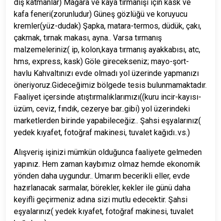
dış katmanlar)
Mağara ve kaya tırmanışı için kask ve
kafa feneri(zorunludur)
Güneş gözlüğü ve koruyucu
kremler(yüz-dudak)
Şapka, matara-termos, düdük, çakı,
çakmak, tırnak makası, ayna..
Varsa tırmanış
malzemeleriniz( ip, kolon,kaya tırmanış ayakkabısı, atc,
hms, express, kask)
Göle girecekseniz; mayo-şort-
havlu
Kahvaltınızı evde olmadı yol üzerinde yapmanızı
öneriyoruz.Gideceğimiz bölgede tesis bulunmamaktadır.
Faaliyet içersinde atıştırmalıklarımızı((kuru incir-kayısı-
üzüm, ceviz, fındık, cezerye bar..gibi) yol üzerindeki
marketlerden birinde yapabileceğiz..
Şahsi eşyalarınız(
yedek kıyafet, fotoğraf makinesi, tuvalet kağıdı..vs.)
Alışveriş işinizi mümkün olduğunca faaliyete gelmeden
yapınız. Hem zaman kaybımız olmaz hemde ekonomik
yönden daha uygundur.. Umarım becerikli eller, evde
hazırlanacak sarmalar, börekler, kekler ile günü daha
keyifli geçirmeniz adına sizi mutlu edecektir.
Şahsi
eşyalarınız( yedek kıyafet, fotoğraf makinesi, tuvalet