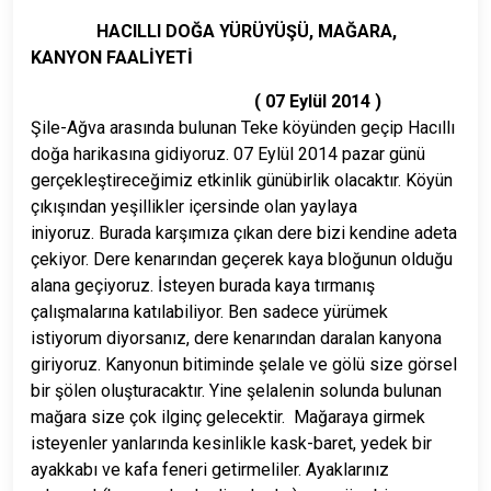
HACILLI DOĞA YÜRÜYÜŞÜ, MAĞARA,
KANYON FAALİYETİ
( 07 Eylül 2014 )
Şile-Ağva arasında bulunan Teke köyünden geçip Hacıllı
doğa harikasına gidiyoruz.
07 Eylül 2014 pazar günü
gerçekleştireceğimiz etkinlik günübirlik olacaktır.
Köyün
çıkışından yeşillikler içersinde olan yaylaya
iniyoruz.
Burada karşımıza çıkan dere bizi kendine adeta
çekiyor.
Dere kenarından geçerek kaya bloğunun olduğu
alana geçiyoruz.
İsteyen burada kaya tırmanış
çalışmalarına katılabiliyor.
Ben sadece yürümek
istiyorum diyorsanız, dere kenarından daralan
kanyona
giriyoruz.
Kanyonun bitiminde şelale ve gölü size görsel
bir şölen oluşturacaktır.
Yine şelalenin solunda bulunan
mağara size çok ilginç gelecektir.
Mağaraya girmek
isteyenler yanlarında kesinlikle kask-baret, yedek bir
ayakkabı ve kafa feneri getirmeliler. Ayaklarınız