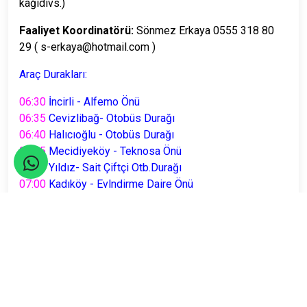
kağıdıvs.)
Faaliyet Koordinatörü:
Sönmez Erkaya 0555 318 80
29 ( s-erkaya@hotmail.com )
Araç Durakları:
06:30
İncirli - Alfemo Önü
06:35
Cevizlibağ- Otobüs Durağı
06:40
Halıcıoğlu - Otobüs Durağı
06:45
M
ecidiyeköy - Teknosa Önü
06:50
Yıldız- Sait Çiftçi Otb.Durağı
07:00
Kadıköy - Evlndirme Daire Önü
07:10
Göztepe - Yeni Sahra
07:20
Kozyatağı - Bostancı
07:10
Küçükyalı - Maltepe
07:20
Kartal - Pendik