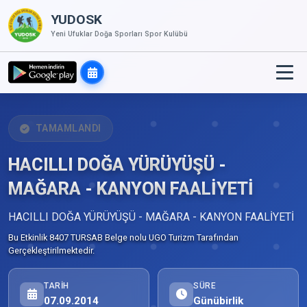
YUDOSK
Yeni Ufuklar Doğa Sporları Spor Kulübü
TAMAMLANDI
HACILLI DOĞA YÜRÜYÜŞÜ -
MAĞARA - KANYON FAALİYETİ
HACILLI DOĞA YÜRÜYÜŞÜ - MAĞARA - KANYON FAALİYETİ
Bu Etkinlik 8407 TURSAB Belge nolu UGO Turizm Tarafından
Gerçekleştirilmektedir.
TARIH
SÜRE
07.09.2014
Günübirlik