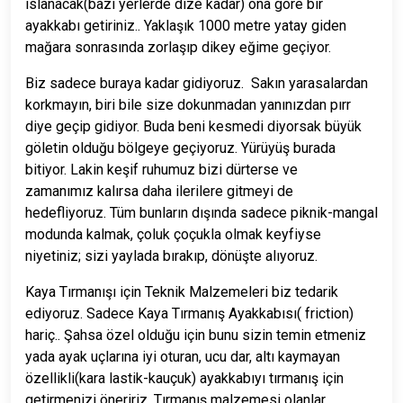
ıslanacak(bazı yerlerde dize kadar) ona göre bir
ayakkabı getiriniz..
Yaklaşık 1000 metre yatay giden
mağara sonrasında zorlaşıp dikey eğime geçiyor.
Biz sadece buraya kadar gidiyoruz.
Sakın yarasalardan
korkmayın, biri
bile size dokunmadan yanınızdan pırr
diye geçip gidiyor.
Buda beni kesmedi diyorsak büyük
göletin olduğu bölgeye geçiyoruz.
Yürüyüş burada
bitiyor. Lakin keşif ruhumuz bizi dürterse ve
zamanımız
kalırsa daha ilerilere gitmeyi de
hedefliyoruz.
Tüm bunların dışında sadece piknik-mangal
modunda kalmak, çoluk
çoçukla olmak keyfiyse
niyetiniz; sizi yaylada bırakıp,
dönüşte alıyoruz.
Kaya Tırmanışı için Teknik Malzemeleri biz tedarik
ediyoruz. Sadece Kaya Tırmanış Ayakkabısı( friction)
hariç.. Şahsa özel olduğu için bunu sizin temin etmeniz
yada ayak uçlarına iyi oturan, ucu dar, altı kaymayan
özellikli(kara lastik-kauçuk) ayakkabıyı tırmanış için
getirmenizi öneririz. Tırmanış malzemesi olanlar