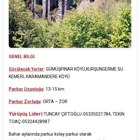
GENEL BİLGİ:
Görülecek Yerler
:
GÜMÜŞPINAR KÖYÜ,KURŞUNGERME SU
KEMERİ, KARAMANDERE KÖYÜ
Parkur Uzunluğu
:
13-15 km
Parkur Zorluğu
:
ORTA – ZOR
Yürüyüş Lideri:
TUNCAY ÇİFTOĞLU-
05335021784,
TEKİN
TOAÇ-05324428987
Bahar aylarında parkur kolay parkur olarak