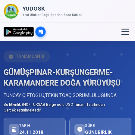
YUDOSK
Yeni Ufuklar Doğa Sporları Spor Kulübü
TAMAMLANDI
GÜMÜŞPINAR-KURŞUNGERME-
KARAMANDERE DOĞA YÜRÜYÜŞÜ
TUNCAY ÇİFTOĞLU,TEKİN TOAÇ SORUMLULUĞUNDA
Bu Etkinlik 8407 TURSAB Belge nolu UGO Turizm Tarafından
Gerçekleştirilmektedir.
TARIH
SÜRE
24.11.2018
GÜNÜBİRLİK