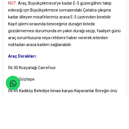
NOT:
Araç, Büyükçekmece’ye kadar E-5 güzergâhını takip
edeceği için Büyükçekmece sonrasındaki Çatalca çıkışına
kadar dileyen misafirlerimiz araca E-5 üzerinden binebilir.
Kayıt işlemi sırasında bineceğiniz durağın listede
gözükmemesi durumunda en yakın durağı seçip, faaliyet günü
araç sorumlusuna veya rehbere haber vererek istenilen
noktadan araca katılım sağlanabilir.
Araç Durakları:
06.30 Kozyatağı Carrefour
06.35 Göztepe
06.45 Kadıköy Belediye binası karşısı Kayacanlar Böreğin önü
07.00 Mecidiyeköy Aslı Cafe önü
07.15 İncirli E-5 Edirne yönü Ömür Plaza önü
07.25 Sefaköy Sarıhan Restaurant önü