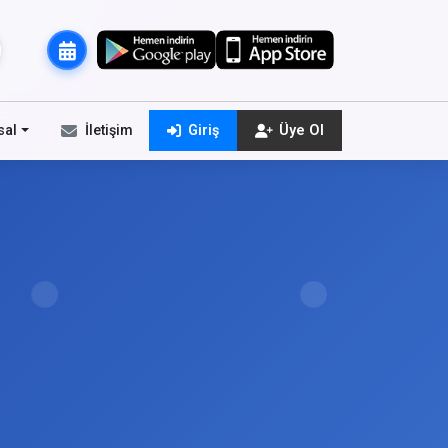
sal
İletişim
Giriş
Üye Ol