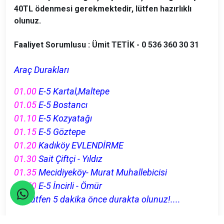
40TL ödenmesi gerekmektedir, lütfen hazırlıklı
olunuz.
Faaliyet Sorumlusu : Ümit TETİK - 0 536 360 30 31
Araç Durakları
01.00
E-5 Kartal,Maltepe
01.05
E-5 Bostancı
01.10
E-5 Kozyatağı
01.15
E-5 Göztepe
01.20
Kadıköy EVLENDİRME
01.30
Sait Çiftçi - Yıldız
01.35
Mecidiyeköy- Murat Muhallebicisi
01.50
E-5 İncirli - Ömür
Lütfen 5 dakika önce durakta olunuz!....