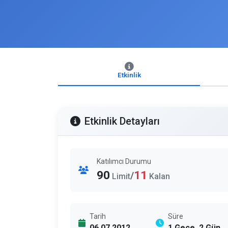
Etkinlik
Etkinlik Detayları
Katılımcı Durumu
90
11
/
Limit
Kalan
Tarih
Süre
06.07.2012
1 Gece, 2 Gün