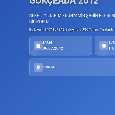
GÖKÇEADA 2012
SERPİL YILDIRIM - BÜNYAMİN ŞAHİN REHBER
GİDİYORUZ
Bu Etkinlik 8407 TURSAB Belge nolu UGO Turizm Tarafından 
TARIH
SÜR
06.07.2012
1 G
KONUM