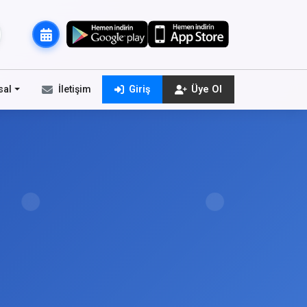
sal
İletişim
Giriş
Üye Ol