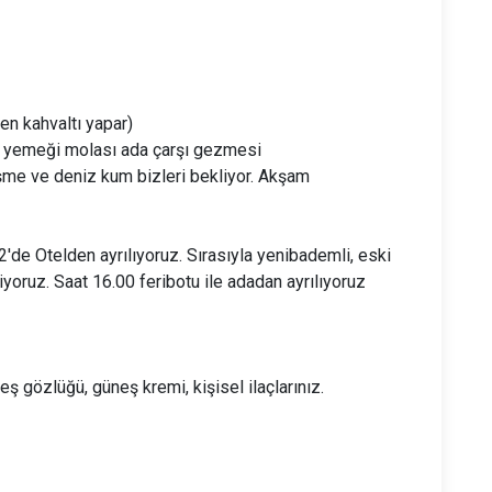
en kahvaltı yapar)
le yemeği molası ada çarşı gezmesi
eşme ve deniz kum bizleri
bekliyor. Akşam
12'de O
telden ayrılıyoruz. Sırasıyla yenibademli, eski
kiyoruz.
Saat 16.00 feribotu ile adadan ayrılıyoruz
neş gözlüğü, güneş kremi, kişisel ilaçlarınız.