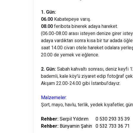
1. Gün:
06.00
Kabatepeye varış.
08.00
feribota binerek adaya hareket.
(06.00-08.00 arası isteyen denize girer istey
adaya vardıktan sonra kısa bir tur adada öğ
saat 14.00 civarı otele hareket odalara yerl
20.00 de yemek ve eğlence.
2. Gün:
Sabah kahvaltı sonrası, deniz keyfi 
bademli, kale köy'ü ziyaret edip fotoğraf çe
Akşam 22.00-24.00 gibi İstanbul’dayız.
Malzemeler:
Şort, mayo, havlu, terlik, yedek kıyafetler, gü
Rehber:
Serpil Yıldırım 0 530 293 35 39
Rehber:
Bünyamin Şahin 0 532 733 36 71