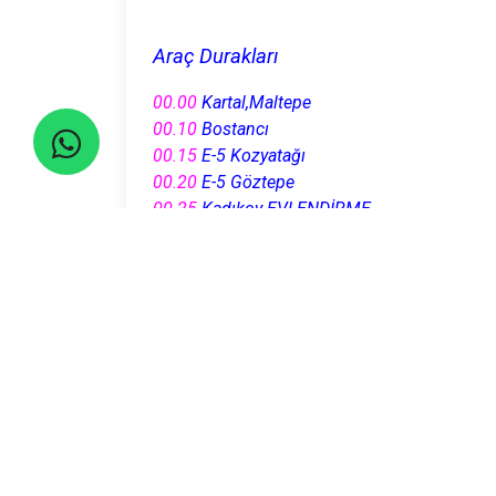
Araç Durakları
00.00
Kartal,Maltepe
00.10
Bostancı
00.15
E-5 Kozyatağı
00.20
E-5 Göztepe
00.25
Kadıkoy EVLENDİRME
00.40
Sait Çiftci - Yıldız
00.45
Mecidiyeköy
01.00
İncirli
Lütfen 5 dakika önce durakta olunuz!...
Seyahatler yasalara uygun şekilde TURSAB Ace