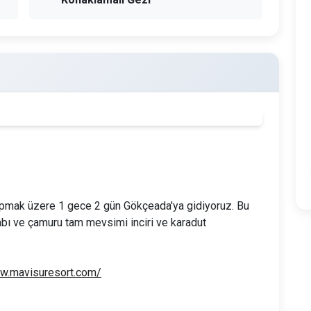
apmak üzere 1 gece 2 gün Gökçeada'ya gidiyoruz. Bu
abı ve çamuru tam mevsimi inciri ve karadut
ww.mavisuresort.com/