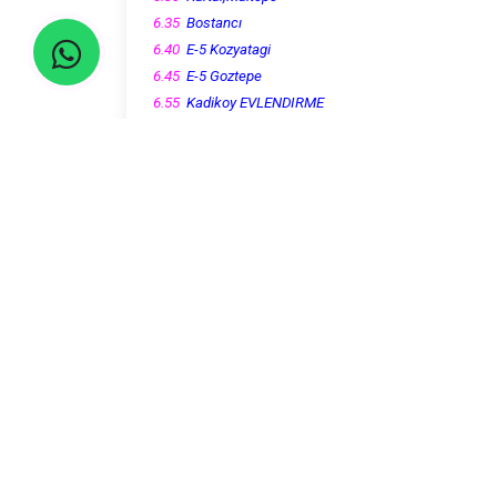
6.35
Bostancı
6.40
E-5 Kozyatagi
6.45
E-5 Goztepe
6.55
Kadikoy EVLENDIRME
7.05
Sait Ciftci - Yıldız
7.15
Mecidiyekoy
7.30
Incirli
Lutfen 5 dakika once durakta olunuz!....
Seyahatler yasalara uygun şekilde TURSAB Ace