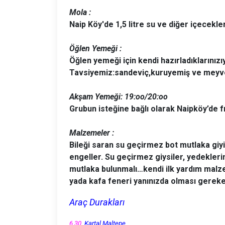
Mola :
Naip Köy'de 1,5 litre su ve diğer içecekler
Öğlen Yemeği :
Öğlen yemeği için kendi hazırladıklarınızı
Tavsiyemiz:sandeviç,kuruyemiş ve meyve
Akşam Yemeği: 19:oo/20:oo
Grubun isteğine bağlı olarak Naipköy’de fı
Malzemeler :
Bileği saran su geçirmez bot mutlaka giy
engeller. Su geçirmez giysiler, yedeklerini
mutlaka bulunmalı…kendi ilk yardım malzem
yada kafa feneri yanınızda olması gere
Araç Durakları
6.30
Kartal,Maltepe