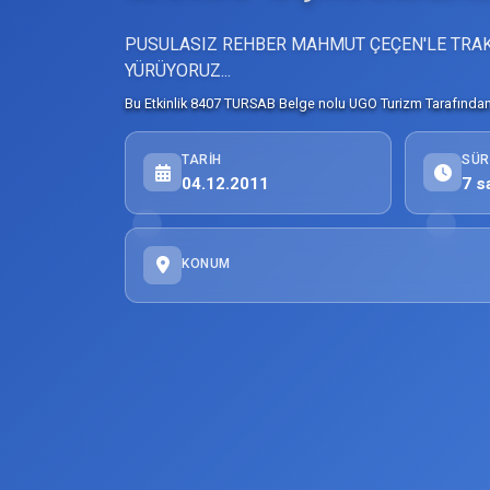
PUSULASIZ REHBER MAHMUT ÇEÇEN'LE TRA
YÜRÜYORUZ...
Bu Etkinlik 8407 TURSAB Belge nolu UGO Turizm Tarafından 
TARIH
SÜR
04.12.2011
7 s
KONUM