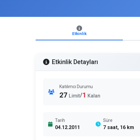
Etkinlik
Etkinlik Detayları
Katılımcı Durumu
27
1
/
Limit
Kalan
Tarih
Süre
04.12.2011
7 saat, 16 km