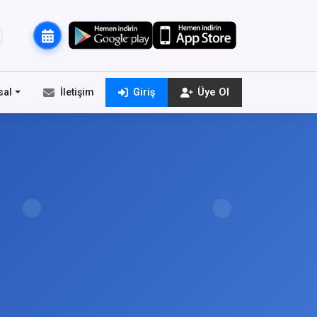
sal
İletişim
Giriş
Üye Ol