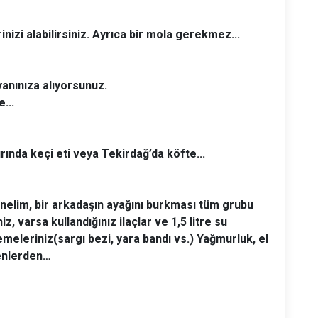
inizi alabilirsiniz. Ayrıca bir mola gerekmez...
yanınıza alıyorsunuz.
...
rında keçi eti veya Tekirdağ’da köfte...
inelim, bir arkadaşın ayağını burkması tüm grubu
z, varsa kullandığınız ilaçlar ve 1,5 litre su
eleriniz(sargı bezi, yara bandı vs.) Yağmurluk, el
kenlerden…