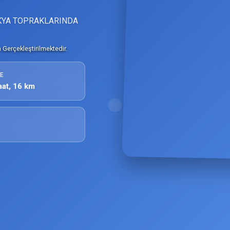
KYA TOPRAKLARINDA
Gerçekleştirilmektedir.
E
aat, 16 km