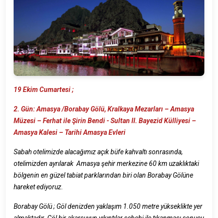
19 Ekim Cumartesi ;
2. Gün:
Amasya /Borabay Gölü, Kralkaya Mezarları – Amasya
Müzesi – Ferhat ile Şirin Bendi - Sultan II. Bayezid Külliyesi –
Amasya Kalesi – Tarihi Amasya Evleri
Sabah otelimizde alacağımız açık büfe kahvaltı sonrasında,
otelimizden ayrılarak Amasya şehir merkezine 60 km uzaklıktaki
bölgenin en güzel tabiat parklarından biri olan Borabay Gölüne
hareket ediyoruz.
Borabay Gölü ; Göl denizden yaklaşım 1.050 metre yükseklikte yer
almaktadır. Göl,bir akarsuyun yıkıntılar sebebi ile tıkanması sonucu