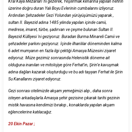
Kral Kaya Mezarları 'nı gezerek, Yeşilırmak kenarına yapılan nehrin
üzerine doğru duran Yalı Boyu Evlerinin cumbalarını izliyoruz.
Ardından Şehzadeler Gezi Yolundan yürüyüşümüzü yaparak ,
sultan II. Bayezid adına 1485 yılında yapılan içinde camii,
medrese, imaret, türbe, şadırvan ve çeşme bulunan Sultan II.
Bayezid Külliyesi 'ni geziyoruz. Buradan Burma Minareli Camii ve
şehzadeler parkını geziyoruz. İçinde ilhanlılar döneminden kalma
6 adet mumyanın en fazla ilgi çektiği Amasya Müzesini ziyaret
ediyoruz. Müze gezimiz sonrasında Helenistik döneme ait
olduğuna inanılan ve mitolojiye göre Ferhat’ın, Şirin’e kavuşmak
adına dağları kazarak oluşturduğu ve bu adı taşıyan Ferhat ile Şirin
Su Kanallarını ziyaret ediyoruz.
Gezi sonrası otelimizde akşam yemeğimizi alıp , daha sonra
isteyen arkadaşlarla Amasya şehir gezisine çıkarak tarihi gezinin
mistik havasına kendimizi bırakıp , konaklarda yapılan akşam
eğlencelerine katılacağız.
20 Ekin Pazar ;