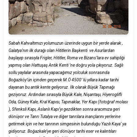
Sabah Kahvaltımızı yolumuzun üzerinde uygun bir yerde alarak ,
Galatya’nın ilk durağı olan Hititlerin Başkenti ve Asurlardan
başlayıp sırasıyla Frigler, Hititler, Roma ve Bizans’lara ev sahipliği
yapmış olan Hattuşaş Antik Kenti ’ne doğru yola çıkıyoruz. Sağlı
sollu yaylalar arasında yapacağımız yolculuk sonrasında
Boğazköy’ün içinden geçerek M.Ö 4500’ lü yıllara kadar tarihi
dayanan bu antik kente geliyoruz. İlk olarak Büyük Tapınağı
geziyoruz. Ardından sırasıyla Büyük Kale, Nişantaşı, Hiyeroglifli
Oda, Güney Kale, Kral Kapısı, Tapınaklar, Yer Kapı (fotoğraf molası
), Sfenksli Kapı, Aslanlı Kapı’yı gezdikten sonra aracımıza geri
dönüyor ve Tanrı Tutalya ve diğer tanrılara inançlarını yerlerine
getirmek için ve her tanrının simgesinin bulunduğu Yazılı Kaya’ ya
gidiyoruz. Boğazkale’ye geri dönüyor tarihi eser ve kalıntıları