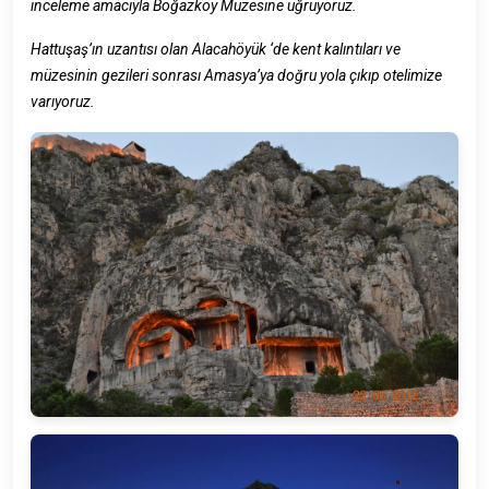
inceleme amacıyla Boğazköy Müzesine uğruyoruz.
Hattuşaş’ın uzantısı olan Alacahöyük ‘de kent kalıntıları ve
müzesinin gezileri sonrası Amasya’ya doğru yola çıkıp otelimize
varıyoruz.