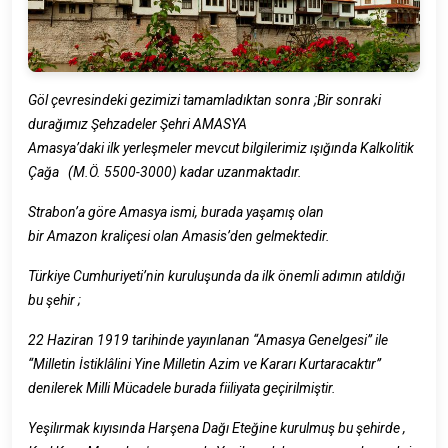
;
Göl çevresindeki gezimizi tamamladıktan sonra
Bir sonraki
durağımız
Şehzadeler Şehri AMASYA
Amasya’daki ilk yerleşmeler mevcut bilgilerimiz ışığında Kalkolitik
Çağa (M.Ö. 5500-3000) kadar uzanmaktadır.
Strabon’a göre Amasya ismi, burada yaşamış olan
bir Amazon kraliçesi olan Amasis’den gelmektedir.
Türkiye Cumhuriyeti’nin kuruluşunda da ilk önemli adımın atıldığı
bu şehir ;
22 Haziran 1919 tarihinde yayınlanan “Amasya Genelgesi” ile
“Milletin İstiklâlini Yine Milletin Azim ve Kararı Kurtaracaktır”
denilerek Milli Mücadele burada fiiliyata geçirilmiştir.
Yeşilırmak kıyısında Harşena Dağı Eteğine kurulmuş bu şehirde ,