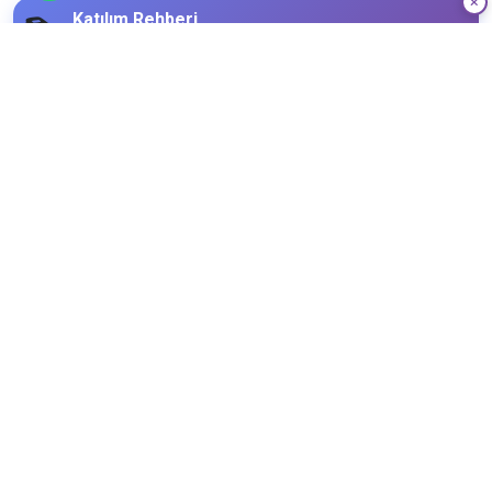
Katılım Rehberi
📚
Nasıl katılacağınızı öğrenin!
Katılım Bilgileri
21
Ekim
Pazar
Limit
Kalan
16
0
Kişi
Kişi