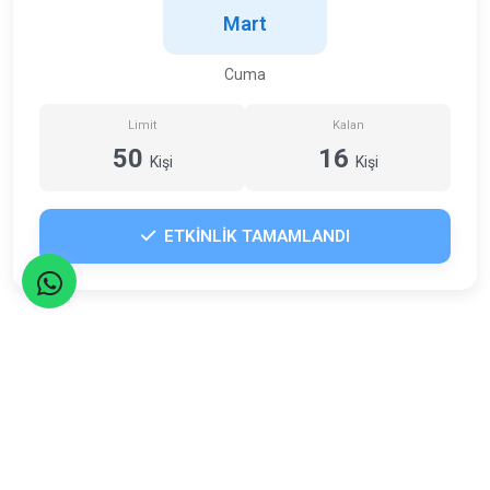
Mart
Cuma
Limit
Kalan
50
16
Kişi
Kişi
ETKİNLİK TAMAMLANDI
Adresimiz
Şirinevler Mahallesi, Meriç Sk. No:27/1, Bahçelievler/İstanbul