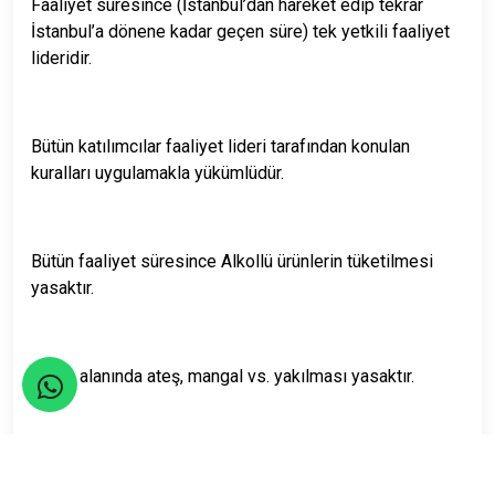
Faaliyet süresince (İstanbul’dan hareket edip tekrar
İstanbul’a dönene kadar geçen süre) tek yetkili faaliyet
lideridir.
Bütün katılımcılar faaliyet lideri tarafından konulan
kuralları uygulamakla yükümlüdür.
Bütün faaliyet süresince Alkollü ürünlerin tüketilmesi
yasaktır.
Kamp alanında ateş, mangal vs. yakılması yasaktır.
Zirve yürüyüşüne kimlerin katılabileceğini faaliyet lideri
kampta belirleyecektir.