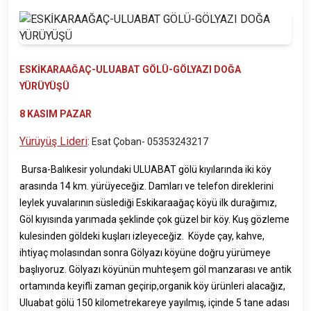
ESKİKARAAĞAÇ-ULUABAT GÖLÜ-GÖLYAZI DOĞA
YÜRÜYÜŞÜ
8 KASIM PAZAR
Yürüyüş Lideri
:
Esat Çoban-
05353243217
Bursa-Balıkesir yolundaki ULUABAT gölü kıyılarında iki köy
arasında 14 km. yürüyeceğiz. Damları ve telefon direklerini
leylek yuvalarının süslediği Eskikaraağaç köyü ilk durağımız,
Göl kıyısında yarımada şeklinde çok güzel bir köy. Kuş gözleme
kulesinden göldeki kuşları izleyeceğiz. Köyde çay, kahve,
ihtiyaç molasından sonra Gölyazı köyüne doğru yürümeye
başlıyoruz. Gölyazı köyünün muhteşem göl manzarası ve antik
ortamında keyifli zaman geçirip,organik köy ürünleri alacağız,
Uluabat gölü 150 kilometrekareye yayılmış, içinde 5 tane adası