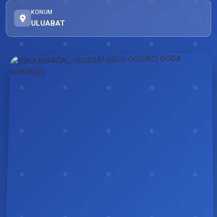
KONUM
ULUABAT