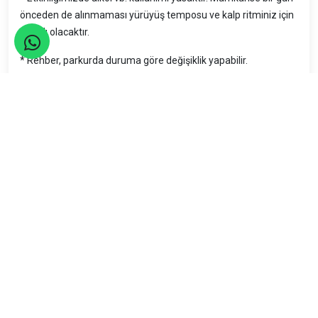
önceden de alınmaması yürüyüş temposu ve kalp ritminiz için
yararlı olacaktır.
* Rehber, parkurda duruma göre değişiklik yapabilir.
* Parkurumuzun bir kısmı keşif etapları içerir. Patikalar, dik iniş
ve çıkışlar gibi pek çok farklı etap karşımıza çıkabilir.
ETKİNLİKLERDE KAR AMACI YOKTUR.
PAYLAŞIM ESASINA GÖRE MALİYETLENDİRİLİYOR.
BU NEDENLE ETKİNLİĞE YAZILIP GELEMEYEN ARKADAŞLAR
KATILIM PAYINI ÖDEMEKLE YÜKÜMLÜDÜR.
BU KURAL ETKİNLİĞE GELEN KATILIMCILARIN HAKLARINI
KORUMAK ADINA UYGULANMAKTADIR.
ETKİNLİK PAYLAŞIM ÜCRETİNİN DERNEK ÜYELERİ 120 TL WEB
ÜYELERİ 130 TL CİVARI OLACAĞI TAHMİN EDİLMEKTEDİR
Araç Durakları