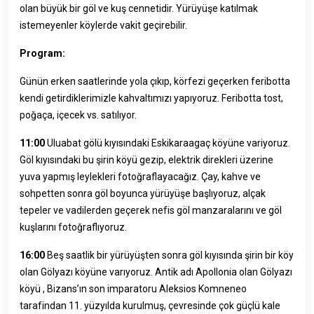
olan büyük bir göl ve kuş cennetidir. Yürüyüşe katılmak
istemeyenler köylerde vakit geçirebilir.
Program:
Günün erken saatlerinde yola çıkıp, körfezi geçerken feribotta
kendi getirdiklerimizle kahvaltımızı yapıyoruz. Feribotta tost,
poğaça, içecek vs. satılıyor.
11:00
Uluabat gölü kıyısındaki Eskikaraagaç köyüne variyoruz.
Göl kıyısındaki bu şirin köyü gezip, elektrik direkleri üzerine
yuva yapmış leylekleri fotoğraflayacağız. Çay, kahve ve
sohpetten sonra göl boyunca yürüyüşe başlıyoruz, alçak
tepeler ve vadilerden geçerek nefis göl manzaralarını ve göl
kuşlarını fotoğraflıyoruz.
16:00
Beş saatlik bir yürüyüşten sonra göl kıyısında şirin bir köy
olan Gölyazı köyüne varıyoruz. Antik adı Apollonia olan Gölyazı
köyü , Bizans’ın son imparatoru Aleksios Komneneo
tarafindan 11. yüzyılda kurulmuş, çevresinde çok güçlü kale