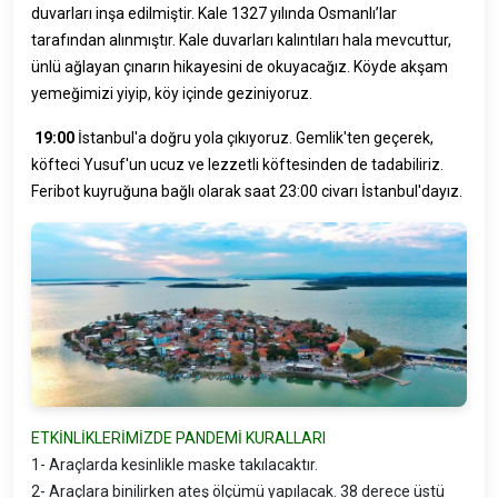
duvarları inşa edilmiştir. Kale 1327 yılında Osmanlı’lar
tarafından alınmıştır. Kale duvarları kalıntıları hala mevcuttur,
ünlü ağlayan çınarın hikayesini de okuyacağız. Köyde akşam
yemeğimizi yiyip, köy içinde geziniyoruz.
19:00
İstanbul'a doğru yola çıkıyoruz. Gemlik'ten geçerek,
köfteci Yusuf'un ucuz ve lezzetli köftesinden de tadabiliriz.
Feribot kuyruğuna bağlı olarak saat 23:00 civarı İstanbul'dayız.
ETKİNLİKLERİMİZDE PANDEMİ KURALLARI
1- Araçlarda kesinlikle maske takılacaktır.
2- Araçlara binilirken ateş ölçümü yapılacak. 38 derece üstü