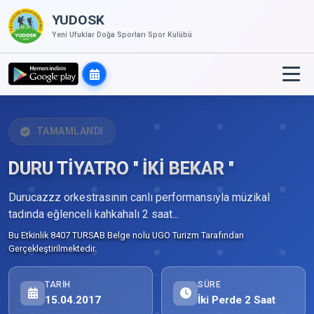
YUDOSK
Yeni Ufuklar Doğa Sporları Spor Kulübü
TAMAMLANDI
DURU TİYATRO '' İKİ BEKAR ''
Durucazzz orkestrasının canlı performansıyla müzikal
tadında eğlenceli kahkahalı 2 saat...
Bu Etkinlik 8407 TURSAB Belge nolu UGO Turizm Tarafından
Gerçekleştirilmektedir.
TARIH
SÜRE
15.04.2017
İki Perde 2 Saat