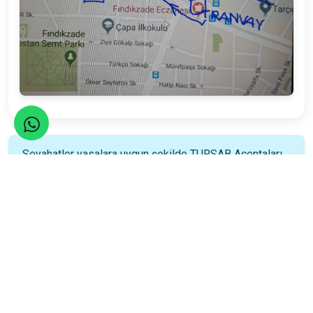
Seyahatler yasalara uygun şekilde TURSAB Acentaları
tarafından organize edilmektedir.
Katılım Rehberi
📚
Nasıl katılacağınızı öğrenin!