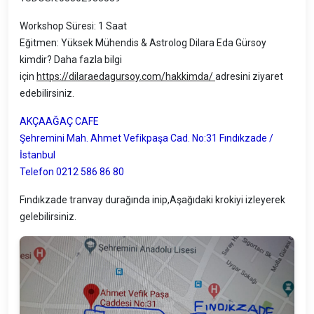
Workshop Süresi: 1 Saat
Eğitmen: Yüksek Mühendis & Astrolog Dilara Eda Gürsoy
kimdir? Daha fazla bilgi
için
https://dilaraedagursoy.com/hakkimda/
adresini ziyaret
edebilirsiniz.
AKÇAAĞAÇ CAFE
Şehremini Mah. Ahmet Vefikpaşa Cad. No:31 Fındıkzade /
İstanbul
Telefon 0212 586 86 80
Fındıkzade tranvay durağında inip,Aşağıdaki krokiyi izleyerek
gelebilirsiniz.