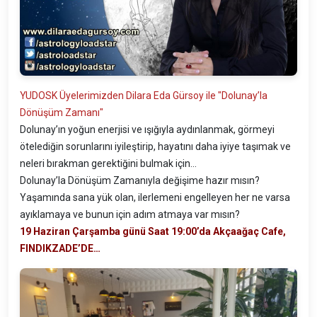
YUDOSK Üyelerimizden Dilara Eda Gürsoy ile "Dolunay’la
Dönüşüm Zamanı"
Dolunay’ın yoğun enerjisi ve ışığıyla aydınlanmak, görmeyi
ötelediğin sorunlarını iyileştirip, hayatını daha iyiye taşımak ve
neleri bırakman gerektiğini bulmak için…
Dolunay’la Dönüşüm Zamanıyla değişime hazır mısın?
Yaşamında sana yük olan, ilerlemeni engelleyen her ne varsa
ayıklamaya ve bunun için adım atmaya var mısın?
19 Haziran Çarşamba günü Saat 19:00’da Akçaağaç Cafe,
FINDIKZADE’DE…