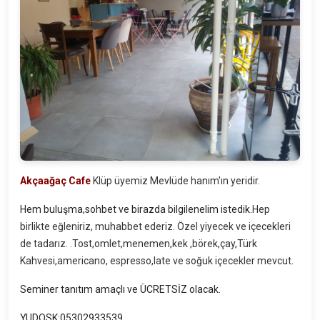
Akçaağaç Cafe
Klüp üyemiz Mevlüde hanım'ın yeridir.
Hem buluşma,sohbet ve birazda bilgilenelim istedik.
Hep
birlikte eğleniriz, muhabbet ederiz. Özel yiyecek ve içecekleri
de tadarız. .Tost,omlet,menemen,kek ,börek,çay,Türk
Kahvesi,americano, espresso,late ve soğuk içecekler mevcut.
Seminer tanıtım amaçlı ve ÜCRETSİZ olacak.
YUDOSK:05302933539