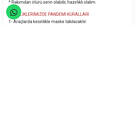
* Rakımdan ötürü serin olabilir, hazırlıklı olalım.
ETKİNLİKLERİMİZDE PANDEMİ KURALLARI
1- Araçlarda kesinlikle maske takılacaktır.
2- Araçlara binilirken ateş ölçümü yapılacak. 38 derece üstü
ateşi olanlar araca alınmayacak.
3- Yürüyüşlerde, kamplarda ve molalarda 1,5 m sosyal
mesafe kuralı uygulanacaktır.4- Araçlarda kapasitenin %50’si
kadar yolcu olacak.
Tüm katılımcılar yukarıdaki kuralları kabul ederek
etkinliklerimize katılabilir.
ETKİNLİK, İLGİLİ OTORİTELER VE DAĞCILIK FEDERASYONU
TARAFINDAN BELİRLENECEK KARAR VE TAVSİYELERE UYGUN
OLARAK GERÇEKLEŞTİRİLECEKTİR. ETKİNLİK, İZİN ÇIKMAZ İSE
GERÇEKLEŞTİRİLMEYECEKTİR. GEREK DUYULURSA
AYRINTILARDA DEĞİŞİKLİĞE GİDİLECEKTİR.